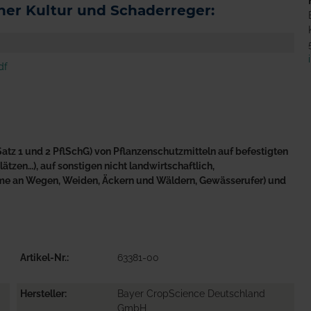
er Kultur und Schaderreger:
df
atz 1 und 2 PflSchG) von Pflanzenschutzmitteln auf befestigten
tzen…), auf sonstigen nicht landwirtschaftlich,
äume an Wegen, Weiden, Äckern und Wäldern, Gewässerufer) und
Artikel-Nr.
63381-00
Hersteller
Bayer CropScience Deutschland
GmbH