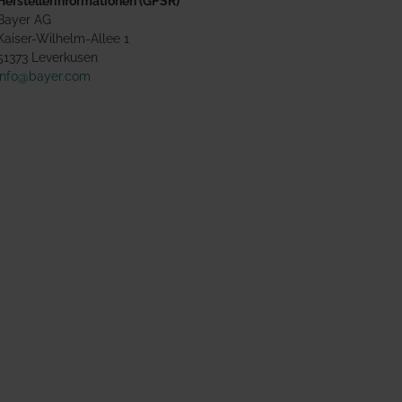
Herstellerinformationen (GPSR)
Bayer AG
Kaiser-Wilhelm-Allee 1
51373 Leverkusen
info@bayer.com