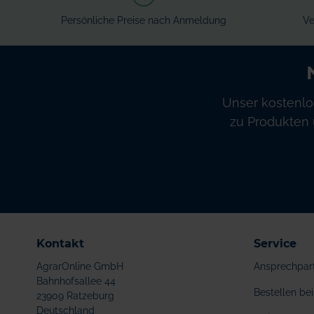
Persönliche Preise nach Anmeldung
Ve
Unser kostenlo
zu Produkten 
Kontakt
Service
AgrarOnline GmbH
Ansprechpar
Bahnhofsallee 44
Bestellen b
23909 Ratzeburg
Deutschland