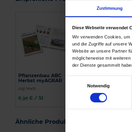
Zustimmung
Diese Webseite verwendet 
Wir verwenden Cookies, um I
und die Zugriffe auf unsere 
Website an unsere Partner fü
möglicherweise mit weiteren
der Dienste gesammelt habe
Pflanzenbau ABC
CCC 720
Einwilligungsauswahl
Herbst myAGRAR
Notwendig
zzgl. MwSt.
zzgl. MwSt.
6,30 € / St
3,68 € / l
IN DEN
WARENKORB
Ähnliche Produkte