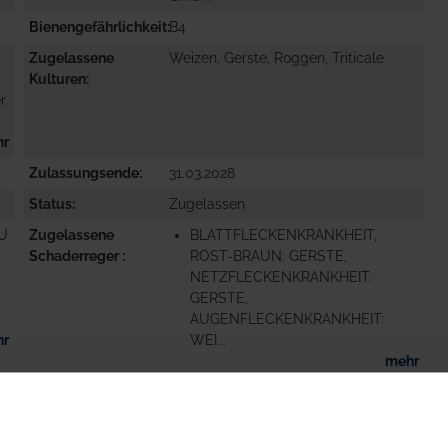
Bienengefährlichkeit
B4
Zugelassene
Weizen, Gerste, Roggen, Triticale
Kulturen
r
hr
Zulassungsende
31.03.2028
Status
Zugelassen
ZU
Zugelassene
BLATTFLECKENKRANKHEIT,
Schaderreger
ROST-BRAUN: GERSTE,
NETZFLECKENKRANKHEIT:
GERSTE,
AUGENFLECKENKRANKHEIT:
hr
WEI...
mehr