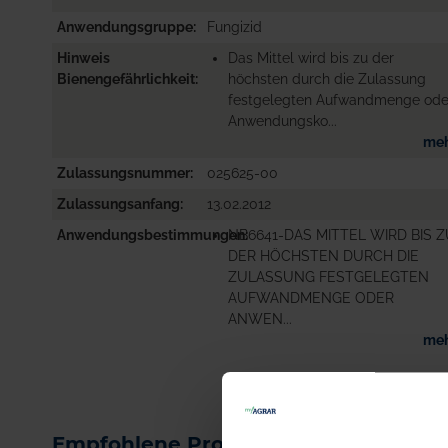
Anwendungsgruppe
Fungizid
Hinweis
Das Mittel wird bis zu der
Bienengefährlichkeit
höchsten durch die Zulassung
festgelegten Aufwandmenge ode
Anwendungsko...
me
Zulassungsnummer
025625-00
Zulassungsanfang
13.02.2012
Anwendungsbestimmungen
NB6641-DAS MITTEL WIRD BIS 
DER HÖCHSTEN DURCH DIE
ZULASSUNG FESTGELEGTEN
AUFWANDMENGE ODER
ANWEN...
me
Empfohlene Produkte