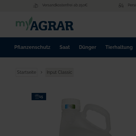
Zum
Versandkostenfrei ab 250€
Pers
Inhalt
springen
Pflanzenschutz
Saat
Dünger
Tierhaltung
Startseite
Input Classic
Zum
15
Ende
der
Bildgalerie
springen