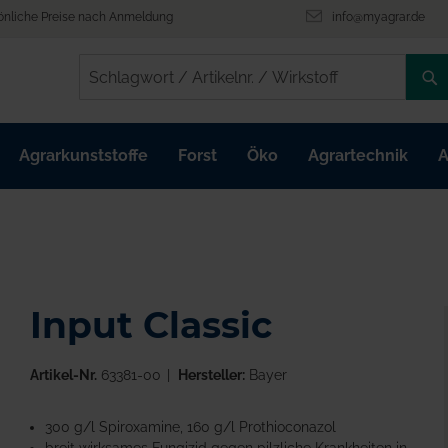
önliche Preise nach Anmeldung
info@myagrar.de
/
/
Agrarkunststoffe
Forst
Öko
Agrartechnik
A
Input Classic
Artikel-Nr.
63381-00
Hersteller:
Bayer
300 g/l Spiroxamine, 160 g/l Prothioconazol