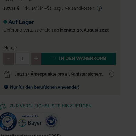
187,31 €
inkl. 19% MwSt.
,
zzgl. Versandkosten
Auf Lager
Lieferung voraussichtlich
ab Montag, 10. August 2026
Menge
QTY_CONTROL_DECREASE
QTY_CONTROL_INCREA
IN DEN WARENKORB
Jetzt 15 Ährenpunkte pro 5 l Kanister sichern.
Nur für den beruflichen Anwender!
ZUR VERGLEICHSLISTE HINZUFÜGEN