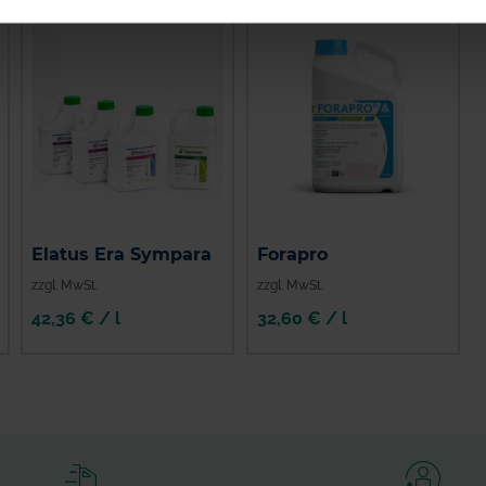
Elatus Era Sympara
Forapro
zzgl. MwSt.
zzgl. MwSt.
42,36 € / l
32,60 € / l