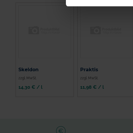
Skeldon
Praktis
zzgl. MwSt.
zzgl. MwSt.
14,30 € / l
11,98 € / l