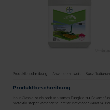
Zum
Anfang
der
Bildgalerie
Produktbeschreibung
Anwenderhinweis
Spezifikationen
springen
Produktbeschreibung
Input Classic ist ein breit wirksames Fungizid zur Bekämpfung
protektiv, stoppt vorhandene latente Infektionen (kurativ) un