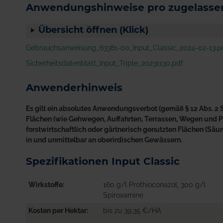
Anwendungshinweise pro zugelassen
Übersicht öffnen (Klick)
Gebrauchsanweisung_63381-00_Input_Classic_2024-02-13.p
Sicherheitsdatenblatt_Input_Triple_20231130.pdf
Anwenderhinweis
Es gilt ein absolutes Anwendungsverbot (gemäß § 12 Abs. 2 S
Flächen (wie Gehwegen, Auffahrten, Terrassen, Wegen und Plä
forstwirtschaftlich oder gärtnerisch genutzten Flächen (S
in und unmittelbar an oberirdischen Gewässern.
Spezifikationen Input Classic
Wirkstoffe
160 g/l Prothioconazol, 300 g/l
Spiroxamine
Kosten per Hektar
bis zu 39,35 €/HA