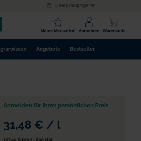
Unser Bonusprogramm
SCHLAGWORT
Meine Merkzettel
Anmelden
Warenkorb
ARTIKELNR.
grarwissen
Angebote
Bestseller
WIRKSTOFF
Anmelden für Ihren persönlichen Preis
31,48 €
/
l
157,40 €
pro 5 l Kanister