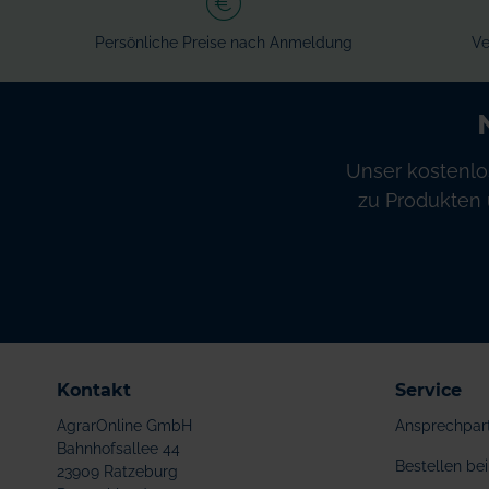
Persönliche Preise nach Anmeldung
Ve
Unser kostenlo
zu Produkten 
Kontakt
Service
AgrarOnline GmbH
Ansprechpar
Bahnhofsallee 44
Bestellen b
23909 Ratzeburg