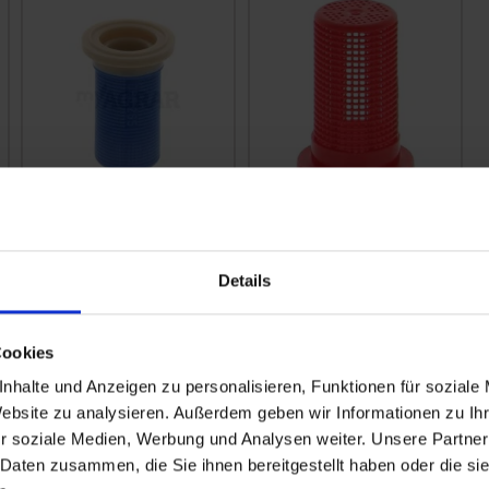
Lechler Düsenfilter
Lechler Düsenfilter
blau 0652575600
rot
Details
zzgl. MwSt.
zzgl. MwSt.
2,00 € / St
2,00 € / St
Cookies
IN DEN
IN DEN
nhalte und Anzeigen zu personalisieren, Funktionen für soziale
WARENKORB
WARENKORB
Website zu analysieren. Außerdem geben wir Informationen zu I
r soziale Medien, Werbung und Analysen weiter. Unsere Partner
 Daten zusammen, die Sie ihnen bereitgestellt haben oder die s