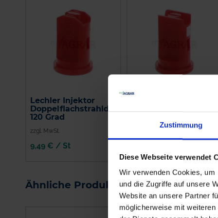
Lechler Injektor
Lechler Air-Injektor
Doppelflachstrahldüse
Kompaktdüse IDKN
120 Grad
120 Grad
Zustimmung
zzgl. MwSt.
zzgl. MwSt.
9,49 € / St
5,75 € / St
Diese Webseite verwendet 
IN DEN
Wir verwenden Cookies, um I
WARENKORB
Ähnliche Produkte
und die Zugriffe auf unsere 
Website an unsere Partner fü
möglicherweise mit weiteren