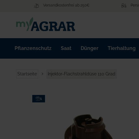
Zum
Versandkostenfrei ab 250€
Pers
Inhalt
springen
Pflanzenschutz
Saat
Dünger
Tierhaltung
Startseite
Injektor-Flachstrahldüse 110 Grad
Zum
1
Ende
der
Bildgalerie
springen