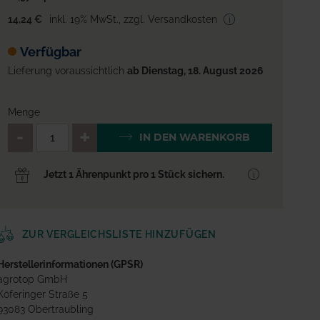
14,24 €
inkl. 19% MwSt.
,
zzgl. Versandkosten
Verfügbar
Lieferung voraussichtlich
ab Dienstag, 18. August 2026
Menge
QTY_CONTROL_DECREASE
QTY_CONTROL_INCREA
IN DEN WARENKORB
Jetzt 1 Ährenpunkt pro 1 Stück sichern.
ZUR VERGLEICHSLISTE HINZUFÜGEN
Herstellerinformationen (GPSR)
agrotop GmbH
Köferinger Straße 5
93083 Obertraubling