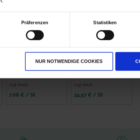
n.
Präferenzen
Statistiken
Lechler
Injektor-
NUR NOTWENDIGE COOKIES
C
Mehrbereichs-
Flachstrahldüse 110
Flachstrahldüse LU
Grad
120 Grad Keramik
zzgl. MwSt.
zzgl. MwSt.
7,68 € / St
34,57 € / St