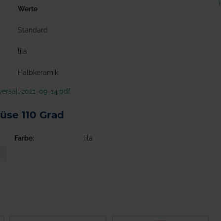
Werte
Standard
lila
Halbkeramik
ersal_2021_09_14.pdf
düse 110 Grad
Farbe
lila