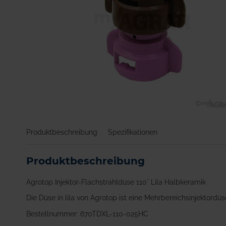
Zum
Anfang
Produktbeschreibung
Spezifikationen
der
Bildgalerie
springen
Produktbeschreibung
Agrotop Injektor-Flachstrahldüse 110° Lila Halbkeramik
Die Düse in lila von Agrotop ist eine Mehrbereichsinjektordü
Bestellnummer: 670TDXL-110-025HC