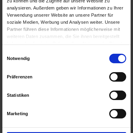
zu können und die Zugriffe auf unsere Website zu
analysieren. Außerdem geben wir Informationen zu Ihrer
89,85 €
/
St
Verwendung unserer Website an unsere Partner für
soziale Medien, Werbung und Analysen weiter. Unsere
Partner führen diese Informationen möglicherweise mit
89,85 €
pro 1 Stück
weiteren Daten zusammen, die Sie ihnen bereitgestellt
106,92 €
inkl. 19% MwSt.
,
zzgl. Versandkosten
haben oder die sie im Rahmen Ihrer Nutzung der Dienste
gesammelt haben.
Verfügbar
Einwilligungsauswahl
Notwendig
Lieferung voraussichtlich ab 22.10.26
Menge
Präferenzen
QTY_CONTROL_DECREASE
QTY_CONTROL_INCR
IN DEN WARENKORB
Statistiken
Jetzt 8 Ährenpunkte pro 1 Stück sichern.
Marketing
ZUR VERGLEICHSLISTE HINZUFÜGEN