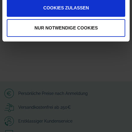
Herstellerinformationen (GPSR)
COOKIES ZULASSEN
Arag S.r.l. con socio unico
Via A.Palladio 5/A
42048 Rubiera - Reggio nell Emilia - ITALY
NUR NOTWENDIGE COOKIES
customerservice-RUB@nordson.com
Persönliche Preise nach Anmeldung
Versandkostenfrei ab 250€
Erstklassiger Kundenservice