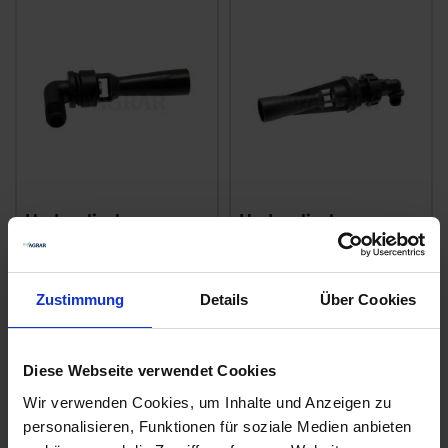
Hydraulischer
Hydraulischer
Rückstrahler 502010
Rückstrahler 5022033
zzgl. MwSt.
zzgl. MwSt.
8,57 € / St
13,18 € / St
Zustimmung
Details
Über Cookies
IN DEN
IN DEN
WARENKORB
WARENKORB
Diese Webseite verwendet Cookies
Wir verwenden Cookies, um Inhalte und Anzeigen zu
personalisieren, Funktionen für soziale Medien anbieten
Anmelden für Ihren persönlichen Preis