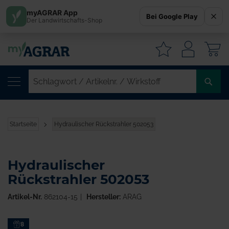
myAGRAR App
Bei Google Play
Der Landwirtschafts-Shop
W
SC
/
AR
/
Startseite
Hydraulischer Rückstrahler 502053
WI
Hydraulischer
Rückstrahler 502053
Artikel-Nr.
862104-15
Hersteller:
ARAG
Zum
8