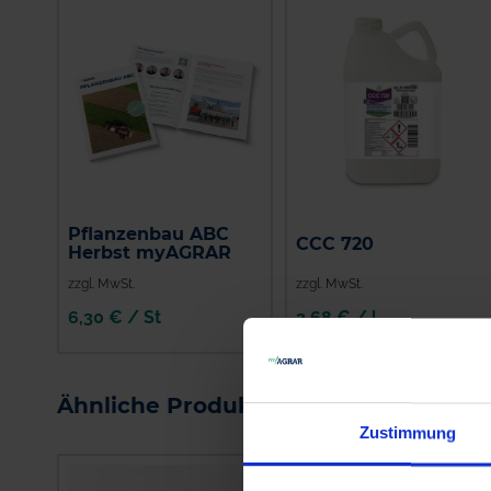
Pflanzenbau ABC
CCC 720
Herbst myAGRAR
zzgl. MwSt.
zzgl. MwSt.
6,30 € / St
3,68 € / l
IN DEN
WARENKORB
Ähnliche Produkte
Zustimmung