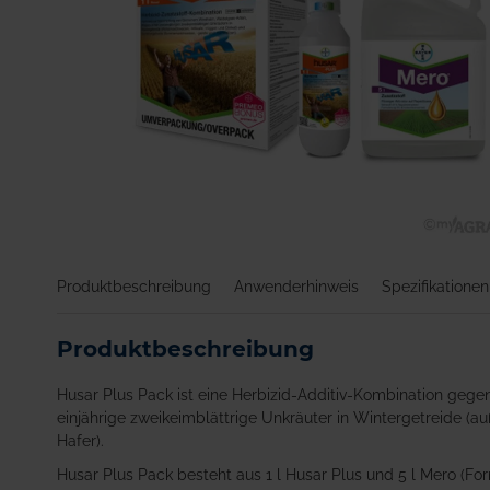
Zum
Anfang
Produktbeschreibung
Anwenderhinweis
Spezifikationen
der
Bildgalerie
springen
Produktbeschreibung
Husar Plus Pack ist eine Herbizid-Additiv-Kombination ge
einjährige zweikeimblättrige Unkräuter in Wintergetreide (
Hafer).
Husar Plus Pack besteht aus 1 l Husar Plus und 5 l Mero (Form