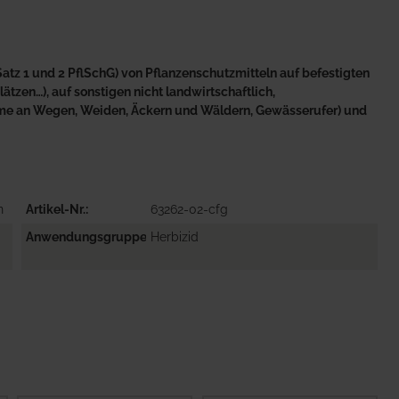
atz 1 und 2 PflSchG) von Pflanzenschutzmitteln auf befestigten
tzen…), auf sonstigen nicht landwirtschaftlich,
äume an Wegen, Weiden, Äckern und Wäldern, Gewässerufer) und
n
Artikel-Nr.
63262-02-cfg
Anwendungsgruppe
Herbizid