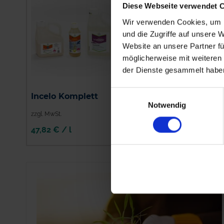
Diese Webseite verwendet 
Wir verwenden Cookies, um I
und die Zugriffe auf unsere 
Website an unsere Partner fü
möglicherweise mit weiteren
der Dienste gesammelt habe
Einwilligungsauswahl
Incelo Komplett
Niantic
Notwendig
zzgl. MwSt.
zzgl. MwSt.
47,82 € / l
31,72 € / kg