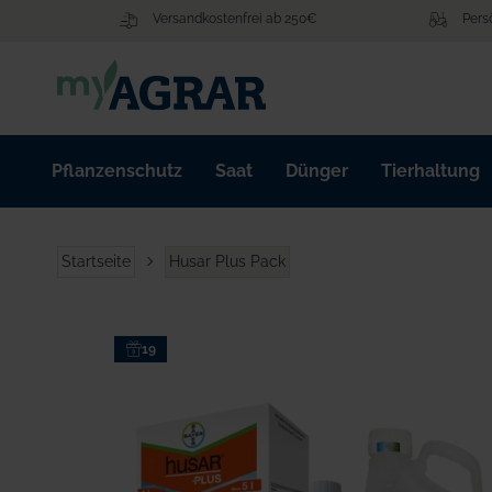
Zum
Versandkostenfrei ab 250€
Pers
Inhalt
springen
Pflanzenschutz
Saat
Dünger
Tierhaltung
Startseite
Husar Plus Pack
Zum
19
Ende
der
Bildgalerie
springen