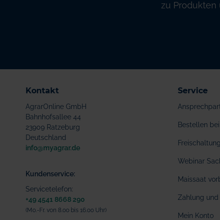
zu Produkten 
Kontakt
Service
AgrarOnline GmbH
Ansprechpar
Bahnhofsallee 44
Bestellen b
23909 Ratzeburg
Deutschland
Freischaltu
info@myagrar.de
Webinar Sac
Kundenservice:
Maissaat vor
Servicetelefon:
Zahlung und 
+49 4541 8668 290
(Mo.-Fr. von 8.00 bis 16.00 Uhr)
Mein Konto