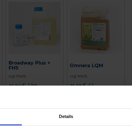
Broadway Plus +
Omnera LQM
FHS
zzgl. MwSt.
zzgl. MwSt.
45,04 € / kg
31,33 € / l
Details