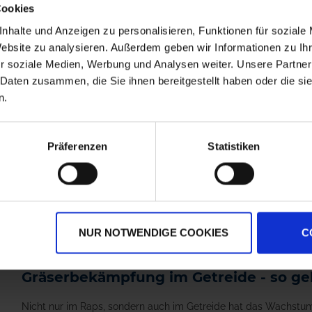
Cookies
nhalte und Anzeigen zu personalisieren, Funktionen für soziale
Website zu analysieren. Außerdem geben wir Informationen zu I
r soziale Medien, Werbung und Analysen weiter. Unsere Partner
 Daten zusammen, die Sie ihnen bereitgestellt haben oder die s
n.
Atlantis Flex +
Edaptis
Biopower
Präferenzen
Statistiken
zzgl. MwSt.
zzgl. MwSt.
45,23 € / kg
61,00 € / l
NUR NOTWENDIGE COOKIES
C
08.03.2024 | Fachbeitrag
Gräserbekämpfung im Getreide - so geh
Nicht nur im Raps, sondern auch im Getreide hat das Wachstum