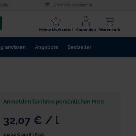
8 290
Unser Bonusprogramm
SCHLAGWORT
Meine Merkzettel
Anmelden
Warenkorb
ARTIKELNR.
grarwissen
Angebote
Bestseller
WIRKSTOFF
Anmelden für Ihren persönlichen Preis
32,07 €
/
l
192,42 €
pro 6 l Pack