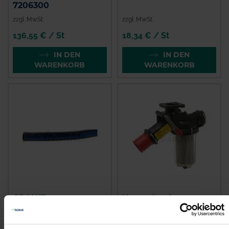
7206300
zzgl. MwSt.
zzgl. MwSt.
136,55 € / St
18,34 € / St
IN DEN
IN DEN
WARENKORB
WARENKORB
GRANIT
Kverneland
Spritzenschlauch
Filterhahn kpl.
Innen-Ø 8 mm