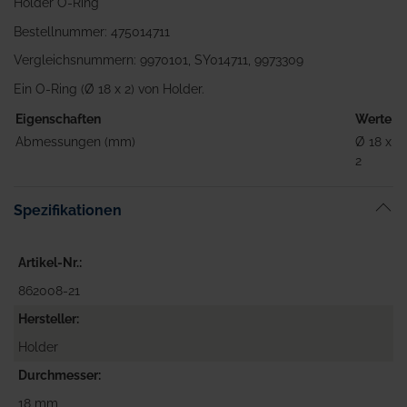
Holder O-Ring
Bestellnummer: 475014711
Vergleichsnummern: 9970101, SY014711, 9973309
Ein O-Ring (Ø 18 x 2) von Holder.
Eigenschaften
Werte
Abmessungen (mm)
Ø 18 x
2
Spezifikationen
Artikel-Nr.
862008-21
Hersteller
Holder
Durchmesser
18 mm