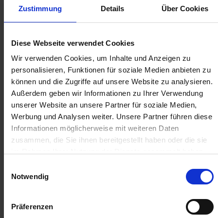
zzgl. MwSt.
zzgl. MwSt.
Zustimmung
Details
Über Cookies
4,51 € / St
384,94 € / St
IN DEN
IN DEN
Diese Webseite verwendet Cookies
WARENKORB
WARENKORB
Wir verwenden Cookies, um Inhalte und Anzeigen zu
personalisieren, Funktionen für soziale Medien anbieten zu
können und die Zugriffe auf unsere Website zu analysieren.
Anmelden für Ihren persönlichen Preis
Außerdem geben wir Informationen zu Ihrer Verwendung
unserer Website an unsere Partner für soziale Medien,
3,35 €
/
St
Werbung und Analysen weiter. Unsere Partner führen diese
Informationen möglicherweise mit weiteren Daten
3,35 €
pro 1 Stück
zusammen, die Sie ihnen bereitgestellt haben oder die sie
im Rahmen Ihrer Nutzung der Dienste gesammelt haben.
3,99 €
inkl. 19% MwSt.
,
zzgl. Versandkosten
Einwilligungsauswahl
Auf Lager
Notwendig
Lieferung voraussichtlich
ab Donnerstag, 13. August 2026
Präferenzen
Menge