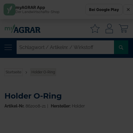
myAGRAR App
Bei Google Play
Der Landwirtschafts-Shop
W
SC
/
AR
/
Startseite
Holder O-Ring
WI
Holder O-Ring
Artikel-Nr.
862008-21
Hersteller:
Holder
Zum
Ende