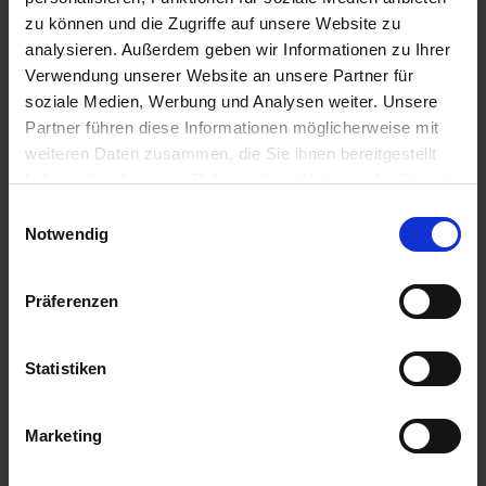
zu können und die Zugriffe auf unsere Website zu
Anmelden für Ihren persönlichen Preis
analysieren. Außerdem geben wir Informationen zu Ihrer
Verwendung unserer Website an unsere Partner für
13,58 €
/
St
soziale Medien, Werbung und Analysen weiter. Unsere
Partner führen diese Informationen möglicherweise mit
13,58 €
pro 1 Stück
weiteren Daten zusammen, die Sie ihnen bereitgestellt
haben oder die sie im Rahmen Ihrer Nutzung der Dienste
16,16 €
inkl. 19% MwSt.
,
zzgl. Versandkosten
gesammelt haben.
Einwilligungsauswahl
Auf Lager
Notwendig
Lieferung voraussichtlich
ab Freitag, 14. August 2026
Präferenzen
Menge
QTY_CONTROL_DECREASE
QTY_CONTROL_INCR
IN DEN WARENKORB
Statistiken
Jetzt 1 Ährenpunkt pro 1 Stück sichern.
Marketing