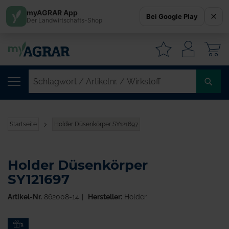
myAGRAR App
Bei Google Play
Der Landwirtschafts-Shop
W
SC
/
AR
/
Startseite
Holder Düsenkörper SY121697
WI
Holder Düsenkörper
SY121697
Artikel-Nr.
862008-14
Hersteller:
Holder
Zum
1