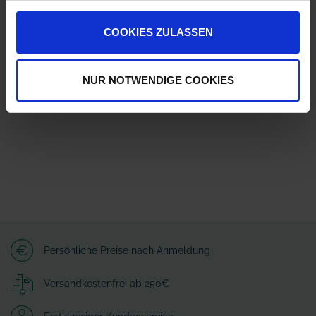
ZUR VERGLEICHSLISTE HINZUFÜGEN
COOKIES ZULASSEN
Herstellerinformationen (GPSR)
August Holder GmbH
Senftenberger Straße 55
NUR NOTWENDIGE COOKIES
01239 Dresden
kontakt@holder-online.de
Persönliche Preise nach Anmeldung
Versandkostenfrei ab 250€