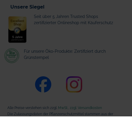
Unsere Siegel
Seit über 5 Jahren Trusted Shops
zertifizierter Onlineshop mit Käuferschutz
Für unsere Öko-Produkte: Zertifiziert durch
Grünstempel
Alle Preise verstehen sich zzgl.
MwSt., zzgl. Versandkosten
Die Zulassungsdaten der Pflanzenschutzmittel stammen aus der
Datenbank des Bundesamts für Verbraucherschutz und
Lebensmittelsicherheit (BVL).