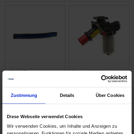
GRANIT
Kverneland
Spritzenschlauch
Filterhahn kpl.
Innen-Ø 8 mm
zzgl. MwSt.
zzgl. MwSt.
Zustimmung
Details
Über Cookies
4,51 € / St
384,94 € / St
IN DEN
IN DEN
Diese Webseite verwendet Cookies
WARENKORB
WARENKORB
Wir verwenden Cookies, um Inhalte und Anzeigen zu
personalisieren, Funktionen für soziale Medien anbieten