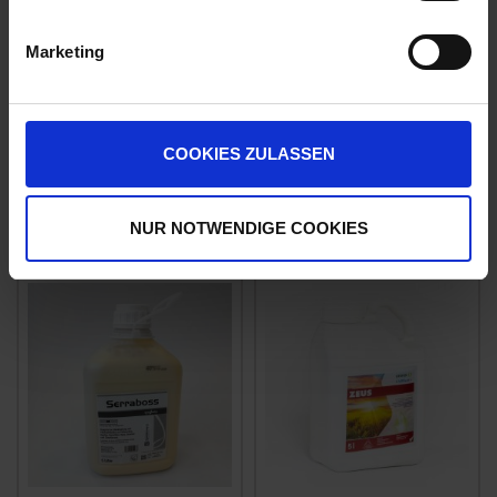
Marketing
Ortiva
Amistar Gold
COOKIES ZULASSEN
zzgl. MwSt.
zzgl. MwSt.
26,78 € / l
23,86 € / l
NUR NOTWENDIGE COOKIES
ZUM PRODUKT
ZUM PRODUKT