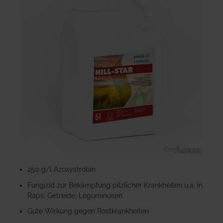
der
Bildgalerie
springen
Zum
Anfang
250 g/l Azoxystrobin
der
Fungizid zur Bekämpfung pilzlicher Krankheiten u.a. in
Bildgalerie
Raps, Getreide, Leguminosen
springen
Gute Wirkung gegen Rostkrankheiten