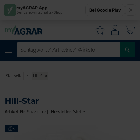
myAGRAR App
Bei Google Play
Der Landwirtschafts-Shop
W
SC
/
AR
/
Startseite
Hill-Star
WI
Hill-Star
Artikel-Nr.
60240-12
Hersteller:
Stefes
Zum
5
Ende