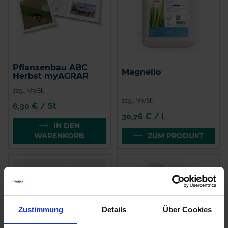
Pflanzenbau ABC
Magnello
Herbst myAGRAR
zzgl. MwSt.
zzgl. MwSt.
6,30 € / St
30,76 € / l
IN DEN
WARENKORB
ZUM PRODUKT
Zustimmung
Details
Über Cookies