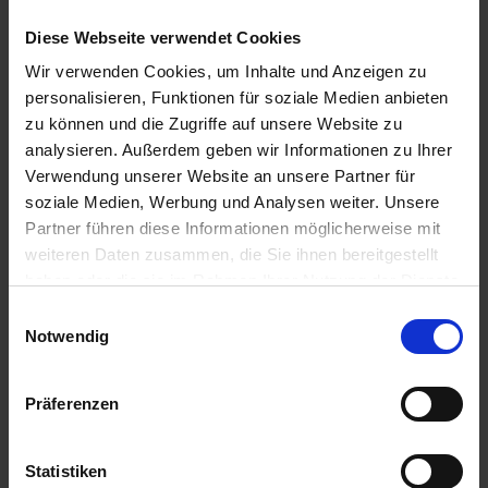
Diese Webseite verwendet Cookies
Wir verwenden Cookies, um Inhalte und Anzeigen zu
Orius
Ascra Xpro
personalisieren, Funktionen für soziale Medien anbieten
zu können und die Zugriffe auf unsere Website zu
zzgl. MwSt.
zzgl. MwSt.
analysieren. Außerdem geben wir Informationen zu Ihrer
9,58 € / l
47,64 € / l
Verwendung unserer Website an unsere Partner für
ZUM PRODUKT
ZUM PRODUKT
soziale Medien, Werbung und Analysen weiter. Unsere
Partner führen diese Informationen möglicherweise mit
weiteren Daten zusammen, die Sie ihnen bereitgestellt
haben oder die sie im Rahmen Ihrer Nutzung der Dienste
Ähnliche Produkte
gesammelt haben.
Einwilligungsauswahl
Notwendig
Präferenzen
Statistiken