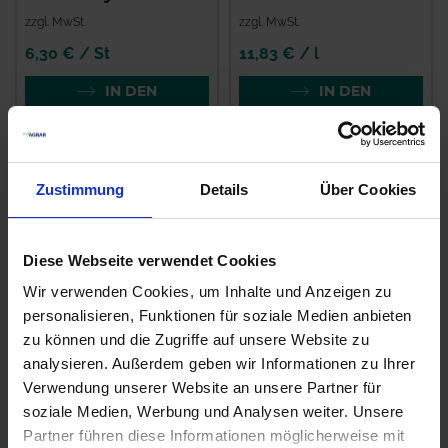
zzgl. MwSt.
zzgl. MwSt.
6,30 € / St
11,83 € / l
IN DEN
IN DEN
WARENKORB
WARENKORB
Zustimmung
Details
Über Cookies
Diese Webseite verwendet Cookies
Wir verwenden Cookies, um Inhalte und Anzeigen zu
personalisieren, Funktionen für soziale Medien anbieten
zu können und die Zugriffe auf unsere Website zu
analysieren. Außerdem geben wir Informationen zu Ihrer
Magnello
Fusilade MAX
Verwendung unserer Website an unsere Partner für
zzgl. MwSt.
zzgl. MwSt.
soziale Medien, Werbung und Analysen weiter. Unsere
Partner führen diese Informationen möglicherweise mit
30,76 € / l
27,92 € / l