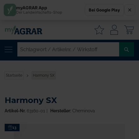
myAGRAR App
Bei Google Play
Der Landwirtschafts-Shop
W
SC
/
AR
/
Startseite
Harmony SX
WI
Harmony SX
Artikel-Nr.
63160-01
Hersteller:
Cheminova
Zum
13
Ende