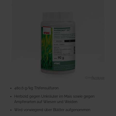
der
Bildgalerie
springen
Zum
Anfang
480,6 g/kg Thifensulfuron
der
Herbizid gegen Unkräuter im Mais sowie gegen
Bildgalerie
Ampferarten auf Wiesen und Weiden
springen
Wird vorwiegend über Blätter aufgenommen