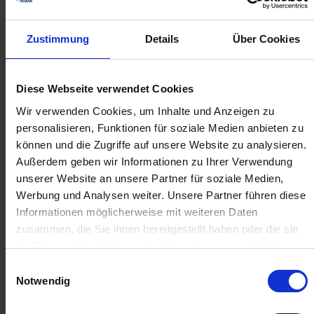
zzgl. MwSt.
zzgl. MwSt.
384,94 € / St
4,51 € / St
Zustimmung
Details
Über Cookies
IN DEN
IN DEN
WARENKORB
WARENKORB
Diese Webseite verwendet Cookies
Wir verwenden Cookies, um Inhalte und Anzeigen zu
personalisieren, Funktionen für soziale Medien anbieten zu
Anmelden für Ihren persönlichen Preis
können und die Zugriffe auf unsere Website zu analysieren.
Außerdem geben wir Informationen zu Ihrer Verwendung
78,16 €
/
St
unserer Website an unsere Partner für soziale Medien,
Werbung und Analysen weiter. Unsere Partner führen diese
78,16 €
pro 1 Stück
Informationen möglicherweise mit weiteren Daten
zusammen, die Sie ihnen bereitgestellt haben oder die sie
93,01 €
inkl. 19% MwSt.
,
zzgl. Versandkosten
im Rahmen Ihrer Nutzung der Dienste gesammelt haben.
Auf Lager
Einwilligungsauswahl
Lieferung voraussichtlich
ab Donnerstag, 13. August 2026
Notwendig