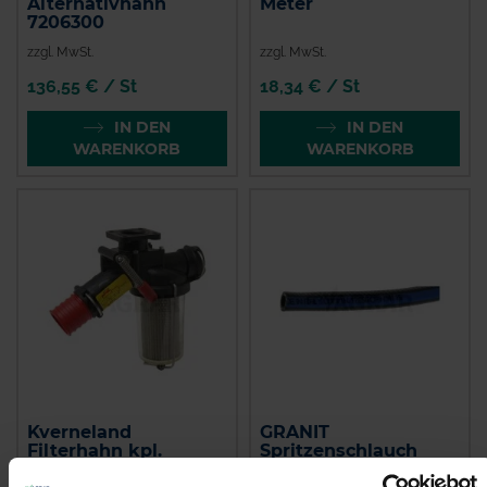
Alternativhahn
Meter
7206300
zzgl. MwSt.
zzgl. MwSt.
136,55 € / St
18,34 € / St
IN DEN
IN DEN
WARENKORB
WARENKORB
Kverneland
GRANIT
Filterhahn kpl.
Spritzenschlauch
Innen-Ø 8 mm