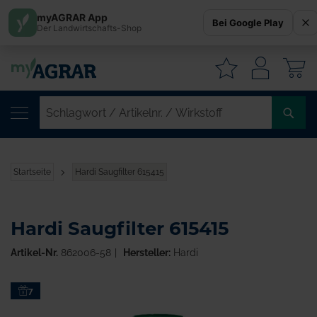
myAGRAR App
Bei Google Play
Der Landwirtschafts-Shop
W
SC
/
AR
/
Startseite
Hardi Saugfilter 615415
WI
Hardi Saugfilter 615415
Artikel-Nr.
862006-58
Hersteller:
Hardi
Zum
7
Ende