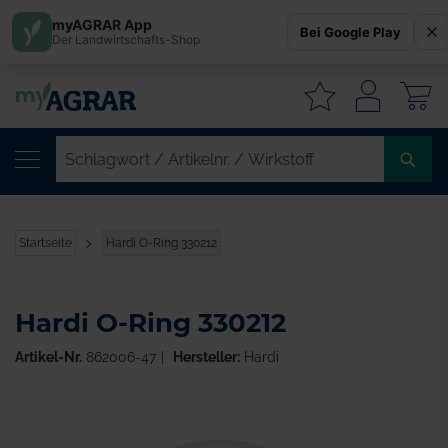
myAGRAR App
Bei Google Play
Der Landwirtschafts-Shop
W
SC
/
AR
/
Startseite
Hardi O-Ring 330212
WI
Hardi O-Ring 330212
Artikel-Nr.
862006-47
Hersteller:
Hardi
Zum
Ende