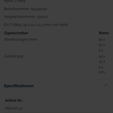
Hardi O-Ring
Bestellnummer: 615330212
Vergleichsnummer: 330212
Ein O-Ring (19 x 14 x 2,4 mm) von Hardi.
Eigenschaften
Werte
Abmessungen (mm)
19 x
14 x
2,4
Ausführung
19 x
14 x
2,4
mm
Spezifikationen
Artikel-Nr.
862006-47