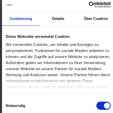
Kverneland
GRANIT
Filterhahn kpl.
Spritzenschlauch
Zustimmung
Details
Über Cookies
Innen-Ø 8 mm
zzgl. MwSt.
zzgl. MwSt.
384,94 € / St
4,51 € / St
Diese Webseite verwendet Cookies
Wir verwenden Cookies, um Inhalte und Anzeigen zu
IN DEN
IN DEN
WARENKORB
WARENKORB
personalisieren, Funktionen für soziale Medien anbieten zu
können und die Zugriffe auf unsere Website zu analysieren.
Außerdem geben wir Informationen zu Ihrer Verwendung
unserer Website an unsere Partner für soziale Medien,
Anmelden für Ihren persönlichen Preis
Werbung und Analysen weiter. Unsere Partner führen diese
Informationen möglicherweise mit weiteren Daten
5,72 €
/
St
zusammen, die Sie ihnen bereitgestellt haben oder die sie
im Rahmen Ihrer Nutzung der Dienste gesammelt haben.
5,72 €
pro 1 Stück
Einwilligungsauswahl
Notwendig
6,81 €
inkl. 19% MwSt.
,
zzgl. Versandkosten