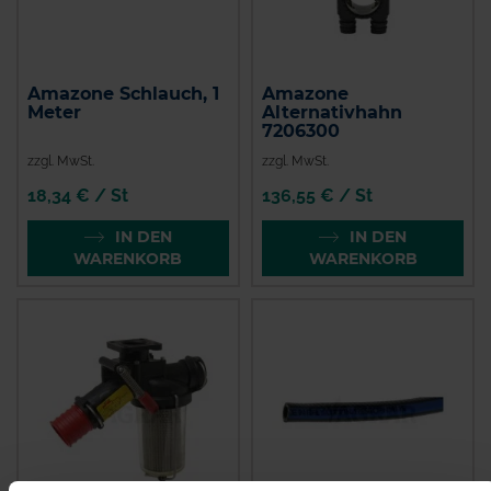
Amazone Schlauch, 1
Amazone
Meter
Alternativhahn
7206300
zzgl. MwSt.
zzgl. MwSt.
18,34 € / St
136,55 € / St
IN DEN
IN DEN
WARENKORB
WARENKORB