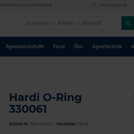
önliche Preise nach Anmeldung
info@myagrar.de
/
/
Agrarkunststoffe
Forst
Öko
Agrartechnik
A
Hardi O-Ring
330061
Artikel-Nr.
862006-03
Hersteller:
Hardi