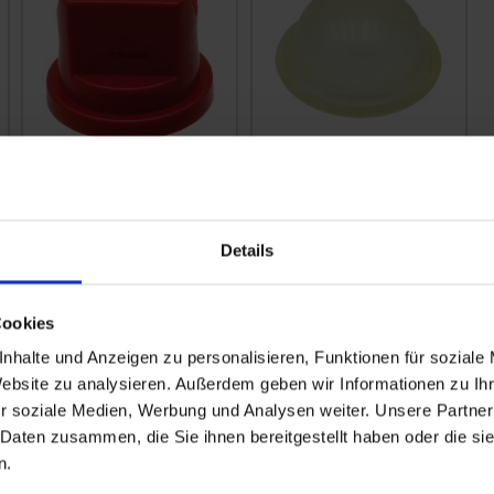
Hypro
Hardi
Flachstrahldüse VP
Windkesselmembrane
110 Grad
zzgl. MwSt.
zzgl. MwSt.
Details
2,32 € / St
60,28 € / St
Cookies
IN DEN
WARENKORB
nhalte und Anzeigen zu personalisieren, Funktionen für soziale
Website zu analysieren. Außerdem geben wir Informationen zu I
r soziale Medien, Werbung und Analysen weiter. Unsere Partner
 Daten zusammen, die Sie ihnen bereitgestellt haben oder die s
n.