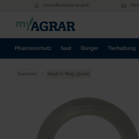
Zum
Versandkostenfrei ab 250€
Pers
Inhalt
springen
Pflanzenschutz
Saat
Dünger
Tierhaltung
Startseite
Hardi O-Ring 330061
Zum
Ende
der
Bildgalerie
springen