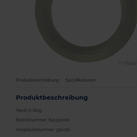
Zum
Anfang
Produktbeschreibung
Spezifikationen
der
Bildgalerie
springen
Produktbeschreibung
Hardi O-Ring
Bestellnummer: 615330061
Vergleichsnummer: 330061