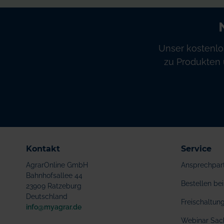
Unser kostenlo
zu Produkten 
Kontakt
Service
AgrarOnline GmbH
Ansprechpar
Bahnhofsallee 44
Bestellen b
23909 Ratzeburg
Deutschland
Freischaltu
info@myagrar.de
Webinar Sac