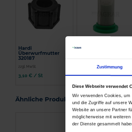
Hardi
Agrotop
Überwurfmutter
Kugelventilfilter
320187
grün, schwarz
zzgl. MwSt.
zzgl. MwSt.
Zustimmung
3,10 € / St
4,38 € / St
Diese Webseite verwendet 
IN DEN
IN DEN
WARENKORB
WARENKORB
Wir verwenden Cookies, um I
Ähnliche Produkte
und die Zugriffe auf unsere 
Website an unsere Partner fü
möglicherweise mit weiteren
der Dienste gesammelt habe