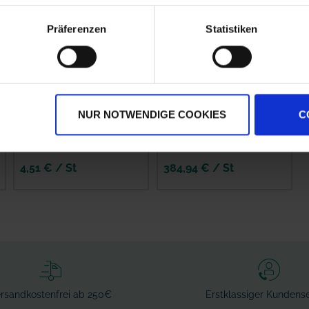
Präferenzen
Statistiken
GRANIT
Kverneland
Spritzenschlauch
Filterhahn kpl.
NUR NOTWENDIGE COOKIES
C
Innen-Ø 8 mm
zzgl. MwSt.
zzgl. MwSt.
4,51 € / St
384,94 € / St
IN DEN
IN DEN
WARENKORB
WARENKORB
rsandkostenfrei ab 250€
Erstklassiger Kundense