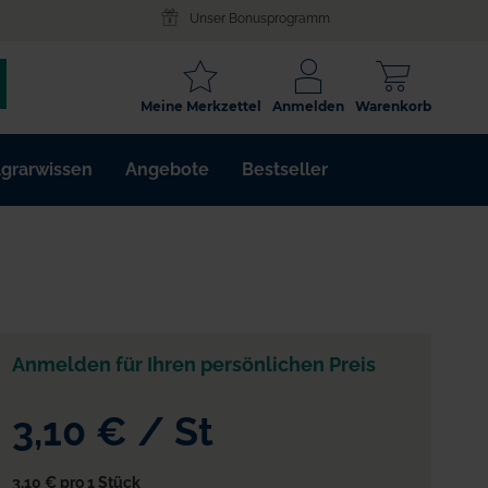
Unser Bonusprogramm
SCHLAGWORT
Meine Merkzettel
Anmelden
Warenkorb
ARTIKELNR.
grarwissen
Angebote
Bestseller
WIRKSTOFF
Anmelden für Ihren persönlichen Preis
3,10 €
/
St
3,10 €
pro 1 Stück