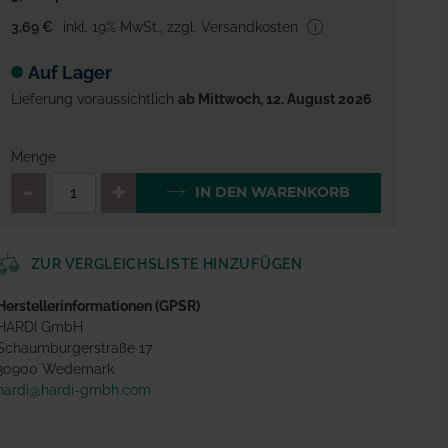
3,69 €
inkl. 19% MwSt.
,
zzgl. Versandkosten
Auf Lager
Lieferung voraussichtlich
ab Mittwoch, 12. August 2026
Menge
QTY_CONTROL_DECREASE
QTY_CONTROL_INCREA
IN DEN WARENKORB
ZUR VERGLEICHSLISTE HINZUFÜGEN
Herstellerinformationen (GPSR)
HARDI GmbH
Schaumburgerstraße 17
30900 Wedemark
hardi@hardi-gmbh.com