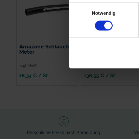
Einwilligungsauswahl
Notwendig
Amazone Schlauch, 1
Amazone
Meter
Alternativhahn
7206300
zzgl. MwSt.
zzgl. MwSt.
18,34 € / St
136,55 € / St
IN DEN
IN DEN
WARENKORB
WARENKORB
Persönliche Preise nach Anmeldung
Ve