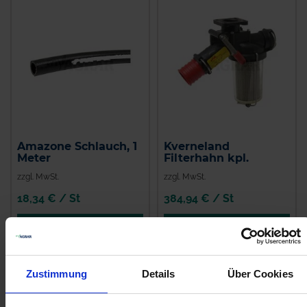
Amazone Schlauch, 1
Kverneland
Meter
Filterhahn kpl.
zzgl. MwSt.
zzgl. MwSt.
18,34 € / St
384,94 € / St
IN DEN
IN DEN
WARENKORB
WARENKORB
Zustimmung
Details
Über Cookies
Anmelden für Ihren persönlichen Preis