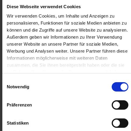
Diese Webseite verwendet Cookies
1.002,29 €
/
St
Wir verwenden Cookies, um Inhalte und Anzeigen zu
personalisieren, Funktionen für soziale Medien anbieten zu
1.002,29 €
pro 1 Stück
können und die Zugriffe auf unsere Website zu analysieren.
1.192,73 €
inkl. 19% MwSt.
,
zzgl. Versandkosten
Außerdem geben wir Informationen zu Ihrer Verwendung
unserer Website an unsere Partner für soziale Medien,
Auf Lager
Werbung und Analysen weiter. Unsere Partner führen diese
Lieferung voraussichtlich
ab Mittwoch, 12. August 2026
Informationen möglicherweise mit weiteren Daten
zusammen, die Sie ihnen bereitgestellt haben oder die sie
im Rahmen Ihrer Nutzung der Dienste gesammelt haben.
Menge
Einwilligungsauswahl
QTY_CONTROL_DECREASE
QTY_CONTROL_INCR
IN DEN WARENKORB
Notwendig
Jetzt 100 Ährenpunkte pro 1 Stück sichern.
Präferenzen
Statistiken
ZUR VERGLEICHSLISTE HINZUFÜGEN