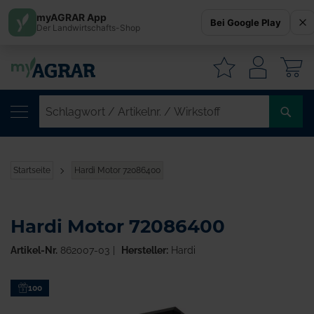
myAGRAR App
Bei Google Play
Der Landwirtschafts-Shop
W
SC
/
AR
/
Startseite
Hardi Motor 72086400
WI
Hardi Motor 72086400
Artikel-Nr.
862007-03
Hersteller:
Hardi
Zum
100
Ende