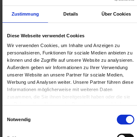
136,55 € / St
384,94 € / St
Zustimmung
Details
Über Cookies
IN DEN
IN DEN
WARENKORB
WARENKORB
Diese Webseite verwendet Cookies
Wir verwenden Cookies, um Inhalte und Anzeigen zu
Anmelden für Ihren persönlichen Preis
personalisieren, Funktionen für soziale Medien anbieten zu
können und die Zugriffe auf unsere Website zu analysieren.
41,10 €
/
St
Außerdem geben wir Informationen zu Ihrer Verwendung
unserer Website an unsere Partner für soziale Medien,
Werbung und Analysen weiter. Unsere Partner führen diese
41,10 €
pro 1 Stück
Informationen möglicherweise mit weiteren Daten
48,91 €
inkl. 19% MwSt.
,
zzgl. Versandkosten
zusammen, die Sie ihnen bereitgestellt haben oder die sie
im Rahmen Ihrer Nutzung der Dienste gesammelt haben.
Auf Lager
Einwilligungsauswahl
Lieferung voraussichtlich
ab Freitag, 14. August 2026
Notwendig
Menge