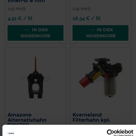
Innen-Ø 8 mm
zzgl. MwSt.
zzgl. MwSt.
4,51 € / St
18,34 € / St
IN DEN
IN DEN
WARENKORB
WARENKORB
Amazone
Kverneland
Alternativhahn
Filterhahn kpl.
7206300
zzgl. MwSt.
zzgl. MwSt.