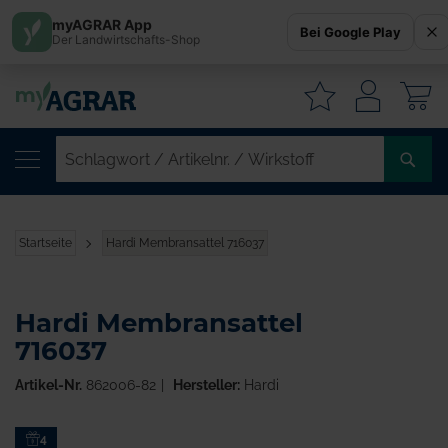
myAGRAR App
Bei Google Play
Der Landwirtschafts-Shop
W
SC
/
AR
/
Startseite
Hardi Membransattel 716037
WI
Hardi Membransattel
716037
Artikel-Nr.
862006-82
Hersteller:
Hardi
Zum
4