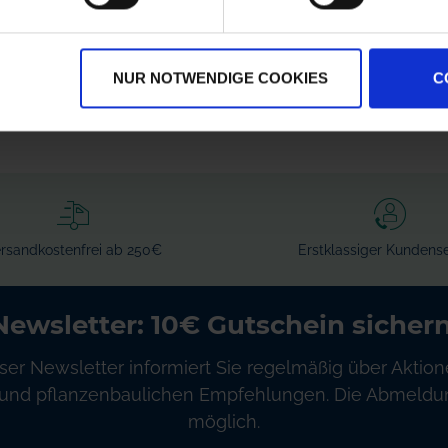
7206300
zzgl. MwSt.
zzgl. MwSt.
136,55 € / St
384,94 € / St
NUR NOTWENDIGE COOKIES
C
IN DEN
IN DEN
WARENKORB
WARENKORB
rsandkostenfrei ab 250€
Erstklassiger Kundense
Newsletter: 10€ Gutschein sichern
ser Newsletter informiert Sie regelmäßig über Aktion
und pflanzenbaulichen Empfehlungen. Die Abmeldung
möglich.