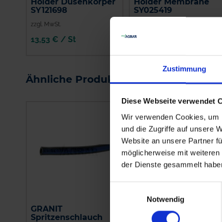
Holder Düsenkörper
Holder Membrane
SY121698
SY025419
zzgl. MwSt.
zzgl. MwSt.
13,53 € / St
4,70 € / St
IN DEN
IN DEN
WARENKORB
WARENKORB
Zustimmung
Ähnliche Produkte
Diese Webseite verwendet 
Wir verwenden Cookies, um I
und die Zugriffe auf unsere 
Website an unsere Partner fü
möglicherweise mit weiteren
der Dienste gesammelt habe
Einwilligungsauswahl
Notwendig
GRANIT
Amazone Schlauch, 1
Spritzenschlauch
Meter