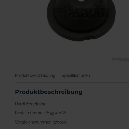
Zum
Anfang
Produktbeschreibung
Spezifikationen
der
Bildgalerie
springen
Produktbeschreibung
Hardi Kegeldüse
Bestellnummer: 615370086
Vergleichsnummer: 370086