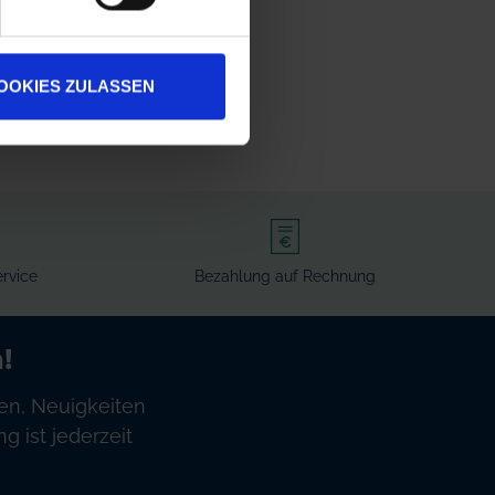
OOKIES ZULASSEN
rvice
Bezahlung auf Rechnung
!
en, Neuigkeiten
 ist jederzeit