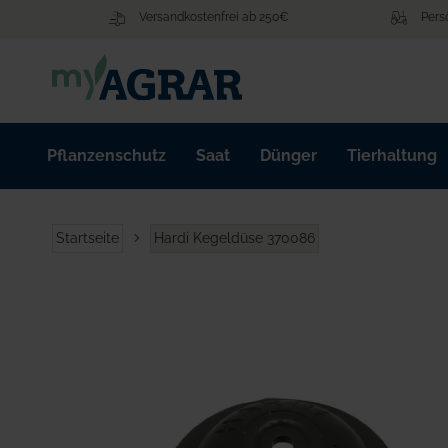
Zum
Versandkostenfrei ab 250€
Pers
Inhalt
springen
Pflanzenschutz
Saat
Dünger
Tierhaltung
Startseite
Hardi Kegeldüse 370086
Zum
Ende
der
Bildgalerie
springen