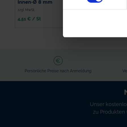
Innen-Ø 8 mm
zzgl. MwSt.
zzgl. MwSt.
4,51 € / St
18,34 € / St
IN DEN
IN DEN
WARENKORB
WARENKORB
Persönliche Preise nach Anmeldung
Ve
Unser kostenlo
zu Produkten 