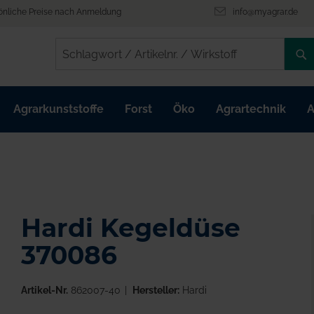
önliche Preise nach Anmeldung
info@myagrar.de
/
/
Agrarkunststoffe
Forst
Öko
Agrartechnik
A
Hardi Kegeldüse
370086
Artikel-Nr.
862007-40
Hersteller:
Hardi