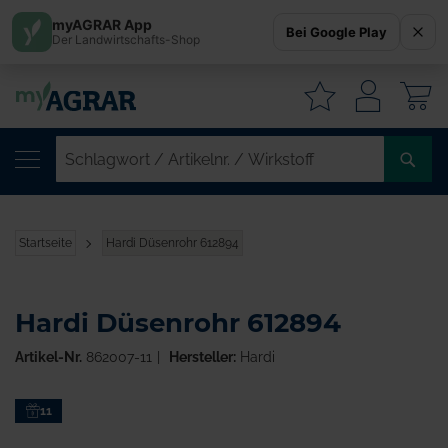
myAGRAR App
Bei Google Play
Der Landwirtschafts-Shop
W
SC
/
AR
/
Startseite
Hardi Düsenrohr 612894
WI
Hardi Düsenrohr 612894
Artikel-Nr.
862007-11
Hersteller:
Hardi
Zum
11
Ende