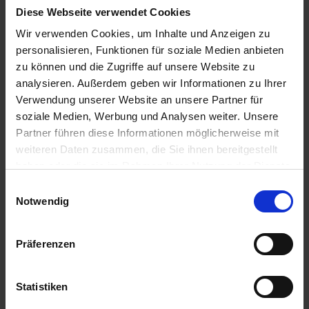
zzgl. MwSt.
zzgl. MwSt.
Diese Webseite verwendet Cookies
18,34 € / St
136,55 € / St
Wir verwenden Cookies, um Inhalte und Anzeigen zu
personalisieren, Funktionen für soziale Medien anbieten
IN DEN
IN DEN
WARENKORB
WARENKORB
zu können und die Zugriffe auf unsere Website zu
analysieren. Außerdem geben wir Informationen zu Ihrer
Verwendung unserer Website an unsere Partner für
soziale Medien, Werbung und Analysen weiter. Unsere
Anmelden für Ihren persönlichen Preis
Partner führen diese Informationen möglicherweise mit
weiteren Daten zusammen, die Sie ihnen bereitgestellt
114,02 €
/
St
haben oder die sie im Rahmen Ihrer Nutzung der Dienste
gesammelt haben.
Einwilligungsauswahl
114,02 €
pro 1 Stück
Notwendig
135,68 €
inkl. 19% MwSt.
,
zzgl. Versandkosten
Präferenzen
Auf Lager
Lieferung voraussichtlich
ab Mittwoch, 12. August 2026
Statistiken
Menge