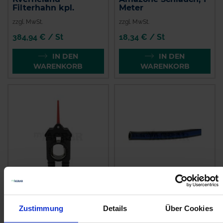
Filterhahn kpl.
Meter
zzgl. MwSt.
zzgl. MwSt.
384,94 € / St
18,34 € / St
IN DEN
IN DEN
WARENKORB
WARENKORB
Amazone
GRANIT
Alternativhahn
Spritzenschlauch
Zustimmung
Details
Über Cookies
7206300
Innen-Ø 8 mm