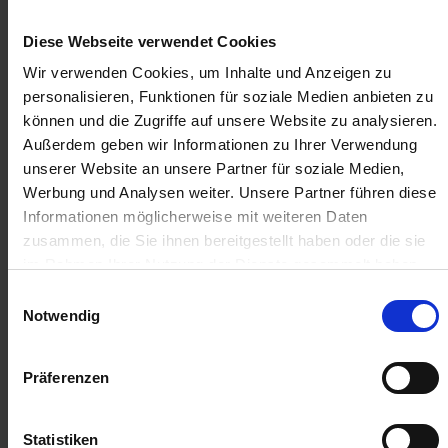
zzgl. MwSt.
zzgl. MwSt.
136,55 € / St
4,51 € / St
Diese Webseite verwendet Cookies
Wir verwenden Cookies, um Inhalte und Anzeigen zu
IN DEN
IN DEN
WARENKORB
WARENKORB
personalisieren, Funktionen für soziale Medien anbieten zu
können und die Zugriffe auf unsere Website zu analysieren.
Außerdem geben wir Informationen zu Ihrer Verwendung
unserer Website an unsere Partner für soziale Medien,
Anmelden für Ihren persönlichen Preis
Werbung und Analysen weiter. Unsere Partner führen diese
Informationen möglicherweise mit weiteren Daten
3,25 €
/
St
zusammen, die Sie ihnen bereitgestellt haben oder die sie
im Rahmen Ihrer Nutzung der Dienste gesammelt haben.
3,25 €
pro 1 Stück
Einwilligungsauswahl
Notwendig
3,87 €
inkl. 19% MwSt.
,
zzgl. Versandkosten
Nicht lieferbar
Präferenzen
Ausverkauft
Statistiken