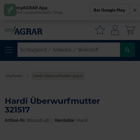
myAGRAR App
Bei Google Play
Der Landwirtschafts-Shop
W
SC
/
AR
/
Startseite
Hardi Überwurfmutter 321517
WI
Hardi Überwurfmutter
321517
Artikel-Nr.
862006-96
Hersteller:
Hardi
Zum