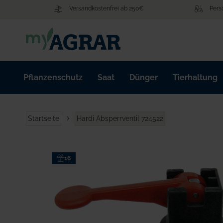
Zum
Versandkostenfrei ab 250€
Pers
Inhalt
springen
Pflanzenschutz
Saat
Dünger
Tierhaltung
Startseite
Hardi Absperrventil 724522
Zum
16
Ende
der
Bildgalerie
springen