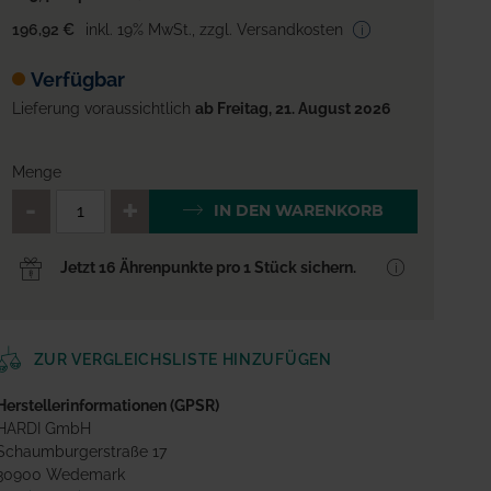
196,92 €
inkl. 19% MwSt.
,
zzgl. Versandkosten
Verfügbar
Lieferung voraussichtlich
ab Freitag, 21. August 2026
Menge
QTY_CONTROL_DECREASE
QTY_CONTROL_INCREA
IN DEN WARENKORB
Jetzt 16 Ährenpunkte pro 1 Stück sichern.
ZUR VERGLEICHSLISTE HINZUFÜGEN
Herstellerinformationen (GPSR)
HARDI GmbH
Schaumburgerstraße 17
30900 Wedemark