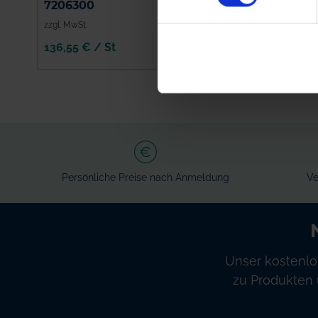
7206300
Innen-Ø 8 mm
zzgl. MwSt.
zzgl. MwSt.
136,55 € / St
4,51 € / St
IN DEN
IN DEN
WARENKORB
WARENKORB
Persönliche Preise nach Anmeldung
Ve
Unser kostenlo
zu Produkten 