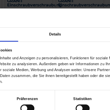
GRANIT
GRANIT
Einschraubverschraubung
Einschraubverschraubu
zzgl. MwSt.
zzgl. MwSt.
5,16 € / St
3,76 € / St
IN DEN
IN DEN
WARENKORB
WARENKORB
Details
Cookies
nhalte und Anzeigen zu personalisieren, Funktionen für soziale
Website zu analysieren. Außerdem geben wir Informationen zu I
r soziale Medien, Werbung und Analysen weiter. Unsere Partner
 Daten zusammen, die Sie ihnen bereitgestellt haben oder die s
n.
Präferenzen
Statistiken
Kverneland
Amazone Schlauch, 1
Filterhahn kpl.
Meter