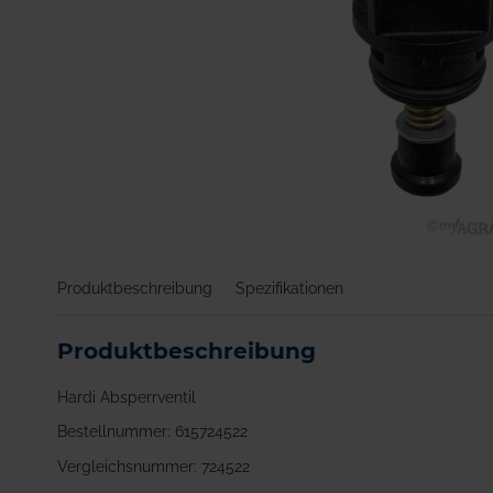
Zum
Anfang
Produktbeschreibung
Spezifikationen
der
Bildgalerie
springen
Produktbeschreibung
Hardi Absperrventil
Bestellnummer: 615724522
Vergleichsnummer: 724522