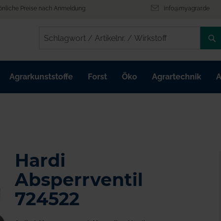
önliche Preise nach Anmeldung
info@myagrar.de
/
/
Agrarkunststoffe
Forst
Öko
Agrartechnik
A
Hardi
Absperrventil
724522