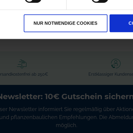
zzgl. MwSt.
zzgl. MwSt.
384,94 € / St
18,34 € / St
NUR NOTWENDIGE COOKIES
C
IN DEN
IN DEN
WARENKORB
WARENKORB
rsandkostenfrei ab 250€
Erstklassiger Kundense
Newsletter: 10€ Gutschein sichern
ser Newsletter informiert Sie regelmäßig über Aktion
und pflanzenbaulichen Empfehlungen. Die Abmeldung
möglich.