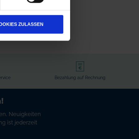
OOKIES ZULASSEN
rvice
Bezahlung auf Rechnung
!
en, Neuigkeiten
 ist jederzeit