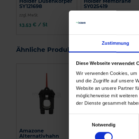
Holder Düsenkörper
Holder Membrane
SY121698
SY025419
zzgl. MwSt.
zzgl. MwSt.
13,53 € / St
4,70 € / St
IN DEN
IN DEN
WARENKORB
WARENKORB
Zustimmung
Ähnliche Produkte
Diese Webseite verwendet 
Wir verwenden Cookies, um I
und die Zugriffe auf unsere 
Website an unsere Partner fü
möglicherweise mit weiteren
der Dienste gesammelt habe
Einwilligungsauswahl
Notwendig
Amazone
GRANIT
Alternativhahn
Spritzenschlauch