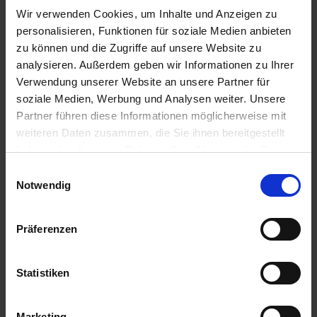
IN DEN
IN DEN
Wir verwenden Cookies, um Inhalte und Anzeigen zu
WARENKORB
WARENKORB
personalisieren, Funktionen für soziale Medien anbieten
zu können und die Zugriffe auf unsere Website zu
analysieren. Außerdem geben wir Informationen zu Ihrer
Verwendung unserer Website an unsere Partner für
Anmelden für Ihren persönlichen Preis
soziale Medien, Werbung und Analysen weiter. Unsere
Partner führen diese Informationen möglicherweise mit
23,17 €
/
St
weiteren Daten zusammen, die Sie ihnen bereitgestellt
haben oder die sie im Rahmen Ihrer Nutzung der Dienste
23,17 €
pro 1 Stück
gesammelt haben.
Einwilligungsauswahl
Notwendig
27,57 €
inkl. 19% MwSt.
,
zzgl. Versandkosten
Auf Lager
Präferenzen
Lieferung voraussichtlich
ab Dienstag, 11. August 2026
Statistiken
Menge
QTY_CONTROL_DECREASE
QTY_CONTROL_INCR
IN DEN WARENKORB
Marketing