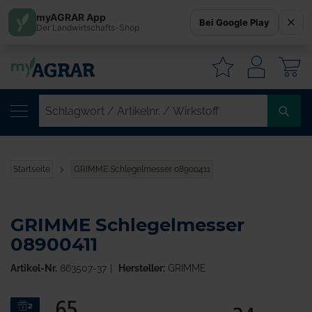
myAGRAR App
Bei Google Play
Der Landwirtschafts-Shop
W
SC
/
AR
/
Startseite
GRIMME Schlegelmesser 08900411
WI
GRIMME Schlegelmesser
08900411
Artikel-Nr.
863507-37
Hersteller:
GRIMME
Zum
2