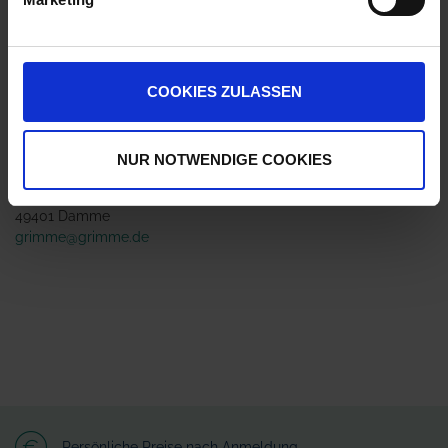
Jetzt 2 Ährenpunkte pro 1 Stück sichern.
COOKIES ZULASSEN
ZUR VERGLEICHSLISTE HINZUFÜGEN
Herstellerinformationen (GPSR)
NUR NOTWENDIGE COOKIES
GRIMME Landmaschinenfabrik GmbH & Co. KG
Hunteburger Straße 32
49401 Damme
grimme@grimme.de
Persönliche Preise nach Anmeldung