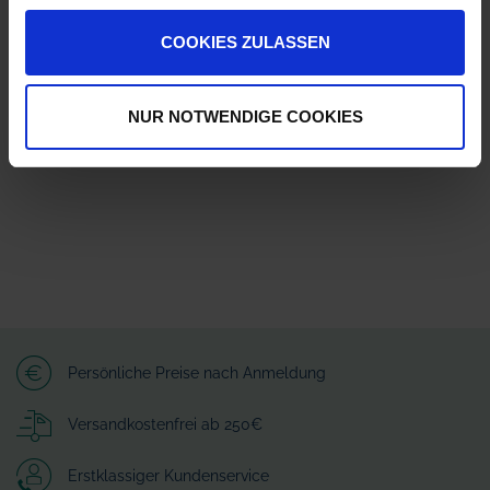
ZUR VERGLEICHSLISTE HINZUFÜGEN
COOKIES ZULASSEN
Herstellerinformationen (GPSR)
GRIMME Landmaschinenfabrik GmbH & Co. KG
Hunteburger Straße 32
NUR NOTWENDIGE COOKIES
49401 Damme
grimme@grimme.de
Persönliche Preise nach Anmeldung
Versandkostenfrei ab 250€
Erstklassiger Kundenservice