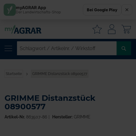
myAGRAR App
Bei Google Play
Der Landwirtschafts-Shop
W
SC
/
AR
/
Startseite
GRIMME Distanzstück 08900577
WI
GRIMME Distanzstück
08900577
Artikel-Nr.
863507-86
Hersteller:
GRIMME
Zum