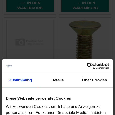
IN DEN
IN DEN
WARENKORB
WARENKORB
GRIMME Abstreifer
GRIMME
01511875
Senkschraube
Zustimmung
Details
Über Cookies
B9901711
zzgl. MwSt.
zzgl. MwSt.
Diese Webseite verwendet Cookies
24,58 € / St
3,02 € / St
Wir verwenden Cookies, um Inhalte und Anzeigen zu
IN DEN
IN DEN
personalisieren, Funktionen für soziale Medien anbieten
WARENKORB
WARENKORB