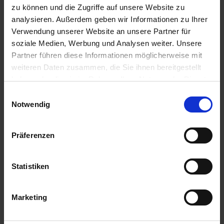
zu können und die Zugriffe auf unsere Website zu
analysieren. Außerdem geben wir Informationen zu Ihrer
Verwendung unserer Website an unsere Partner für
Anmelden für Ihren persönlichen Preis
soziale Medien, Werbung und Analysen weiter. Unsere
Partner führen diese Informationen möglicherweise mit
4,08 €
/
St
weiteren Daten zusammen, die Sie ihnen bereitgestellt
haben oder die sie im Rahmen Ihrer Nutzung der Dienste
gesammelt haben.
Einwilligungsauswahl
4,08 €
pro 1 Stück
Notwendig
4,86 €
inkl. 19% MwSt.
,
zzgl. Versandkosten
Auf Lager
Präferenzen
Lieferung voraussichtlich
ab Donnerstag, 13. August 2026
Statistiken
Menge
QTY_CONTROL_DECREASE
QTY_CONTROL_INCR
IN DEN WARENKORB
Marketing