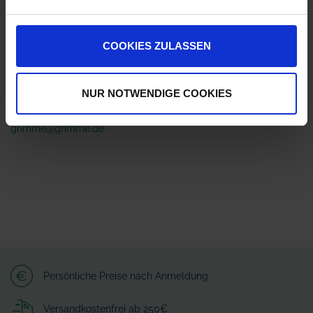
ZUR VERGLEICHSLISTE HINZUFÜGEN
COOKIES ZULASSEN
Herstellerinformationen (GPSR)
GRIMME Landmaschinenfabrik GmbH & Co. KG
NUR NOTWENDIGE COOKIES
Hunteburger Straße 32
49401 Damme
grimme@grimme.de
Persönliche Preise nach Anmeldung
Versandkostenfrei ab 250€