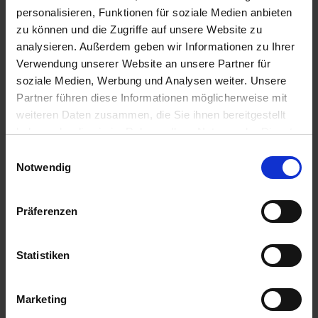
personalisieren, Funktionen für soziale Medien anbieten
zu können und die Zugriffe auf unsere Website zu
analysieren. Außerdem geben wir Informationen zu Ihrer
Anmelden für Ihren persönlichen Preis
Verwendung unserer Website an unsere Partner für
soziale Medien, Werbung und Analysen weiter. Unsere
76,95 €
/
St
Partner führen diese Informationen möglicherweise mit
weiteren Daten zusammen, die Sie ihnen bereitgestellt
76,95 €
pro 1 Stück
haben oder die sie im Rahmen Ihrer Nutzung der Dienste
gesammelt haben.
91,57 €
inkl. 19% MwSt.
,
zzgl. Versandkosten
Einwilligungsauswahl
Notwendig
Auf Lager
Lieferung voraussichtlich
ab Mittwoch, 12. August 2026
Präferenzen
Menge
Statistiken
QTY_CONTROL_DECREASE
QTY_CONTROL_INCR
IN DEN WARENKORB
Marketing
Jetzt 7 Ährenpunkte pro 1 Stück sichern.