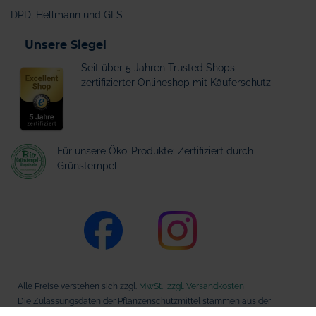
DPD, Hellmann und GLS
Unsere Siegel
Seit über 5 Jahren Trusted Shops
zertifizierter Onlineshop mit Käuferschutz
Für unsere Öko-Produkte: Zertifiziert durch
Grünstempel
Alle Preise verstehen sich zzgl.
MwSt., zzgl. Versandkosten
Die Zulassungsdaten der Pflanzenschutzmittel stammen aus der