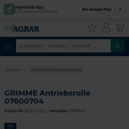
myAGRAR App
Bei Google Play
Der Landwirtschafts-Shop
W
SC
/
AR
/
Startseite
GRIMME Antriebsrolle 07600704
WI
GRIMME Antriebsrolle
07600704
Artikel-Nr.
863507-93
Hersteller:
GRIMME
Zum
7