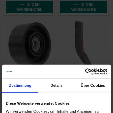
IN DEN
IN DEN
WARENKORB
WARENKORB
GRIMME Umlenkrolle
GRIMME Fräshaken
20040602
10089660
Zustimmung
Details
Über Cookies
zzgl. MwSt.
zzgl. MwSt.
13,45 € / St
30,31 € / St
Diese Webseite verwendet Cookies
IN DEN
IN DEN
WARENKORB
WARENKORB
Wir verwenden Cookies, um Inhalte und Anzeigen zu