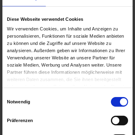
GRANIT
GRANIT
Striegelzinken
Striegelzinken-Satz
400530 NZ Favorit
3822300
Diese Webseite verwendet Cookies
Exaktstriegel II
Wir verwenden Cookies, um Inhalte und Anzeigen zu
zzgl. MwSt.
zzgl. MwSt.
personalisieren, Funktionen für soziale Medien anbieten
9,79 € / St
123,55 € / St
zu können und die Zugriffe auf unsere Website zu
analysieren. Außerdem geben wir Informationen zu Ihrer
IN DEN
IN DEN
Verwendung unserer Website an unsere Partner für
WARENKORB
WARENKORB
soziale Medien, Werbung und Analysen weiter. Unsere
Partner führen diese Informationen möglicherweise mit
weiteren Daten zusammen, die Sie ihnen bereitgestellt
Anmelden für Ihren persönlichen Preis
haben oder die sie im Rahmen Ihrer Nutzung der Dienste
gesammelt haben.
Einwilligungsauswahl
7,61 €
/
St
Notwendig
7,61 €
pro 1 Stück
Präferenzen
9,06 €
inkl. 19% MwSt.
,
zzgl. Versandkosten