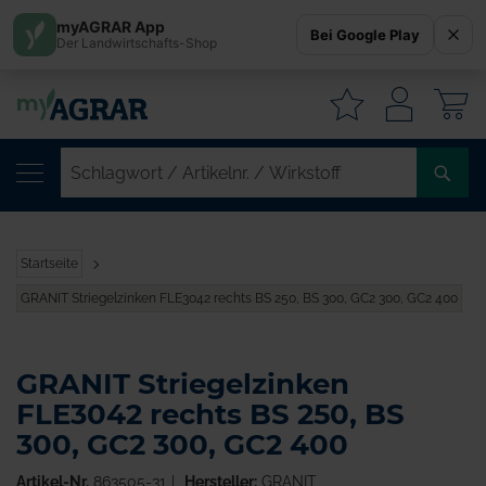
myAGRAR App
Bei Google Play
Der Landwirtschafts-Shop
W
SC
/
AR
/
Startseite
WI
GRANIT Striegelzinken FLE3042 rechts BS 250, BS 300, GC2 300, GC2 400
GRANIT Striegelzinken
FLE3042 rechts BS 250, BS
300, GC2 300, GC2 400
Artikel-Nr.
863505-31
Hersteller:
GRANIT