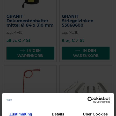
GRANIT
GRANIT
Dokumentenhalter
Striegelzinken
mittel Ø 84 x 310 mm
53068600
zzgl. MwSt.
zzgl. MwSt.
28,71 € / St
6,05 € / St
IN DEN
IN DEN
WARENKORB
WARENKORB
Zustimmung
Details
Über Cookies