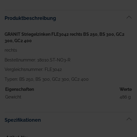
Bildgalerie
springen
Produktbeschreibung
GRANIT Striegelzinken FLE3042 rechts BS 250, BS 300, GC2
300, GC2 400
rechts
Bestellnummer: 18010.ST-NO3-R
Vergleichsnummer: FLE3042
Typen: BS 250, BS 300, GC2 300, GC2 400
Eigenschaften
Werte
Gewicht
486 g
Spezifikationen