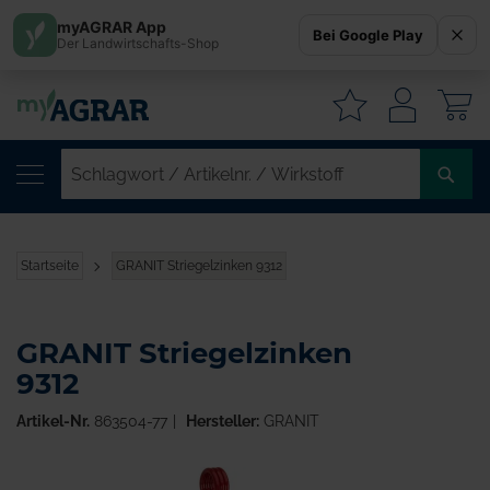
myAGRAR App
Bei Google Play
Der Landwirtschafts-Shop
W
SC
/
AR
/
Startseite
GRANIT Striegelzinken 9312
WI
GRANIT Striegelzinken
9312
Artikel-Nr.
863504-77
Hersteller:
GRANIT
Zum