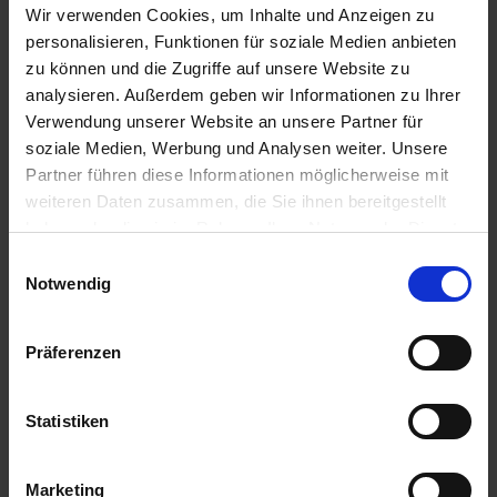
IN DEN
IN DEN
Wir verwenden Cookies, um Inhalte und Anzeigen zu
WARENKORB
WARENKORB
personalisieren, Funktionen für soziale Medien anbieten
zu können und die Zugriffe auf unsere Website zu
analysieren. Außerdem geben wir Informationen zu Ihrer
Verwendung unserer Website an unsere Partner für
Anmelden für Ihren persönlichen Preis
soziale Medien, Werbung und Analysen weiter. Unsere
Partner führen diese Informationen möglicherweise mit
5,60 €
/
St
weiteren Daten zusammen, die Sie ihnen bereitgestellt
haben oder die sie im Rahmen Ihrer Nutzung der Dienste
5,60 €
pro 1 Stück
gesammelt haben.
Einwilligungsauswahl
Notwendig
6,66 €
inkl. 19% MwSt.
,
zzgl. Versandkosten
Auf Lager
Präferenzen
Lieferung voraussichtlich
ab Mittwoch, 12. August 2026
Statistiken
Menge
QTY_CONTROL_DECREASE
QTY_CONTROL_INCR
IN DEN WARENKORB
Marketing