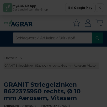
myAGRAR App
Bei Google Play
Der Landwirtschafts-Shop
W
SC
/
AR
/
Startseite
WI
GRANIT Striegelzinken 8622375950 rechts, Ø 10 mm Aerosem, Vitasem
GRANIT Striegelzinken
8622375950 rechts, Ø 10
mm Aerosem, Vitasem
Artikel-Nr.
863505-88
Hersteller:
GRANIT