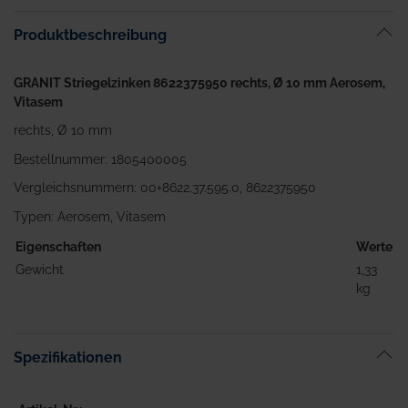
Bildgalerie
Produktbeschreibung
springen
GRANIT Striegelzinken 8622375950 rechts, Ø 10 mm Aerosem,
Vitasem
rechts, Ø 10 mm
Bestellnummer: 1805400005
Vergleichsnummern: 00+8622.37.595.0, 8622375950
Typen: Aerosem, Vitasem
Eigenschaften
Werte
Gewicht
1,33
kg
Spezifikationen