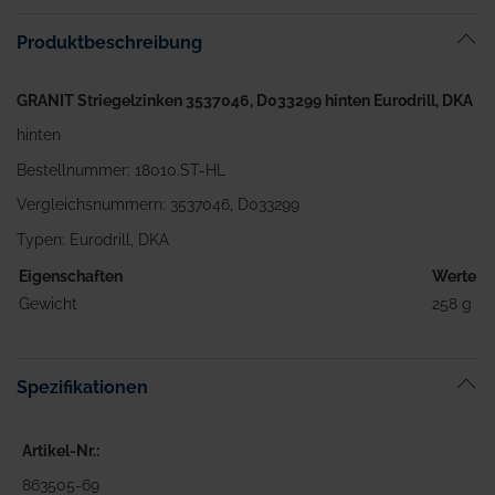
Bildgalerie
Produktbeschreibung
springen
GRANIT Striegelzinken 3537046, D033299 hinten Eurodrill, DKA
hinten
Bestellnummer: 18010.ST-HL
Vergleichsnummern: 3537046, D033299
Typen: Eurodrill, DKA
Eigenschaften
Werte
Gewicht
258 g
Spezifikationen
Artikel-Nr.
863505-69