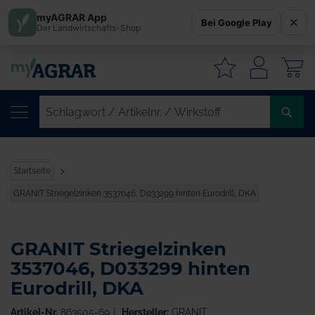
myAGRAR App
Bei Google Play
Der Landwirtschafts-Shop
W
SC
/
AR
/
Startseite
WI
GRANIT Striegelzinken 3537046, D033299 hinten Eurodrill, DKA
GRANIT Striegelzinken
3537046, D033299 hinten
Eurodrill, DKA
Artikel-Nr.
863505-69
Hersteller:
GRANIT