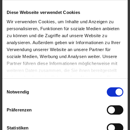
Dokumentenhalter
Striegelzinken-Satz
mittel Ø 84 x 310 mm
3822300
Exaktstriegel II
Diese Webseite verwendet Cookies
zzgl. MwSt.
zzgl. MwSt.
Wir verwenden Cookies, um Inhalte und Anzeigen zu
28,71 € / St
123,55 € / St
personalisieren, Funktionen für soziale Medien anbieten
zu können und die Zugriffe auf unsere Website zu
IN DEN
IN DEN
analysieren. Außerdem geben wir Informationen zu Ihrer
WARENKORB
WARENKORB
Verwendung unserer Website an unsere Partner für
soziale Medien, Werbung und Analysen weiter. Unsere
Partner führen diese Informationen möglicherweise mit
Anmelden für Ihren persönlichen Preis
weiteren Daten zusammen, die Sie ihnen bereitgestellt
haben oder die sie im Rahmen Ihrer Nutzung der Dienste
4,37 €
/
St
gesammelt haben.
Einwilligungsauswahl
Notwendig
4,37 €
pro 1 Stück
Präferenzen
5,20 €
inkl. 19% MwSt.
,
zzgl. Versandkosten
Auf Lager
Statistiken