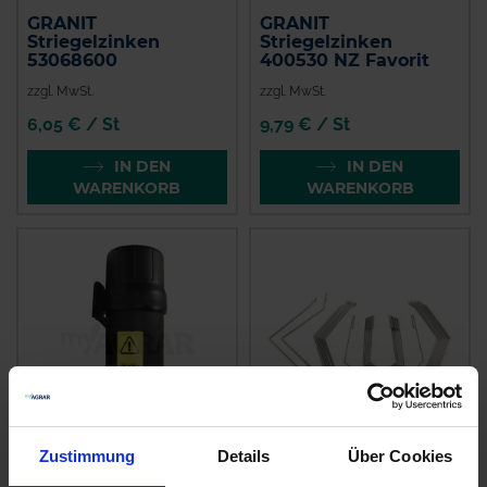
GRANIT
GRANIT
Striegelzinken
Striegelzinken
53068600
400530 NZ Favorit
zzgl. MwSt.
zzgl. MwSt.
6,05 € / St
9,79 € / St
IN DEN
IN DEN
WARENKORB
WARENKORB
Zustimmung
Details
Über Cookies
GRANIT
GRANIT