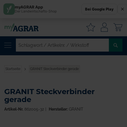
myAGRAR App
Bei Google Play
Der Landwirtschafts-Shop
W
SC
/
AR
/
Startseite
GRANIT Steckverbinder gerade
WI
GRANIT Steckverbinder
gerade
Artikel-Nr.
862005-32
Hersteller:
GRANIT
Zum