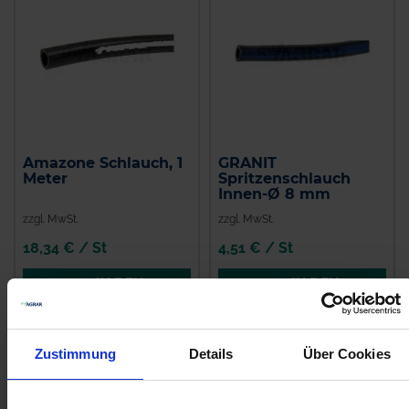
Amazone Schlauch, 1
GRANIT
Meter
Spritzenschlauch
Innen-Ø 8 mm
zzgl. MwSt.
zzgl. MwSt.
18,34 € / St
4,51 € / St
IN DEN
IN DEN
WARENKORB
WARENKORB
Zustimmung
Details
Über Cookies
Anmelden für Ihren persönlichen Preis