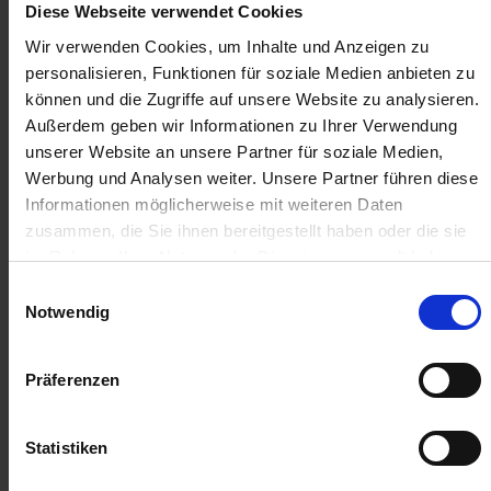
Diese Webseite verwendet Cookies
8,39 €
/
St
Wir verwenden Cookies, um Inhalte und Anzeigen zu
personalisieren, Funktionen für soziale Medien anbieten zu
8,39 €
pro 1 Stück
können und die Zugriffe auf unsere Website zu analysieren.
9,98 €
inkl. 19% MwSt.
,
zzgl. Versandkosten
Außerdem geben wir Informationen zu Ihrer Verwendung
unserer Website an unsere Partner für soziale Medien,
Auf Lager
Werbung und Analysen weiter. Unsere Partner führen diese
Lieferung voraussichtlich
ab Dienstag, 11. August 2026
Informationen möglicherweise mit weiteren Daten
zusammen, die Sie ihnen bereitgestellt haben oder die sie
Menge
im Rahmen Ihrer Nutzung der Dienste gesammelt haben.
QTY_CONTROL_DECREASE
QTY_CONTROL_INCR
Einwilligungsauswahl
IN DEN WARENKORB
Notwendig
ZUR VERGLEICHSLISTE HINZUFÜGEN
Präferenzen
Statistiken
Herstellerinformationen (GPSR)