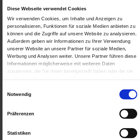
Diese Webseite verwendet Cookies
4,50 €
/
St
Wir verwenden Cookies, um Inhalte und Anzeigen zu
personalisieren, Funktionen für soziale Medien anbieten zu
können und die Zugriffe auf unsere Website zu analysieren.
4,50 €
pro 1 Stück
Außerdem geben wir Informationen zu Ihrer Verwendung
5,36 €
inkl. 19% MwSt.
,
zzgl. Versandkosten
unserer Website an unsere Partner für soziale Medien,
Werbung und Analysen weiter. Unsere Partner führen diese
Auf Lager
Informationen möglicherweise mit weiteren Daten
Lieferung voraussichtlich
ab Mittwoch, 12. August 2026
zusammen, die Sie ihnen bereitgestellt haben oder die sie
im Rahmen Ihrer Nutzung der Dienste gesammelt haben.
Menge
Einwilligungsauswahl
QTY_CONTROL_DECREASE
QTY_CONTROL_INCR
IN DEN WARENKORB
Notwendig
Präferenzen
ZUR VERGLEICHSLISTE HINZUFÜGEN
Statistiken