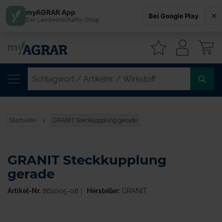
myAGRAR App
Bei Google Play
Der Landwirtschafts-Shop
W
SC
/
AR
/
Startseite
GRANIT Steckkupplung gerade
WI
GRANIT Steckkupplung
gerade
Artikel-Nr.
862005-08
Hersteller:
GRANIT
Zum