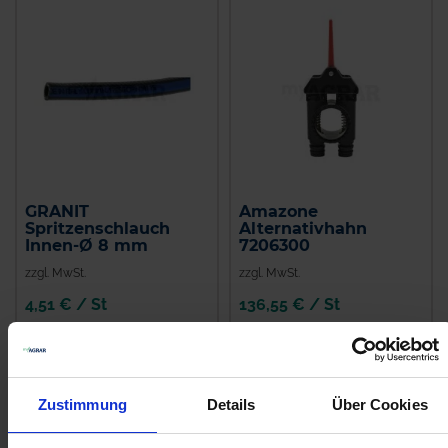
GRANIT
Amazone
Spritzenschlauch
Alternativhahn
Innen-Ø 8 mm
7206300
zzgl. MwSt.
zzgl. MwSt.
4,51 € / St
136,55 € / St
IN DEN
IN DEN
WARENKORB
WARENKORB
Zustimmung
Details
Über Cookies
Anmelden für Ihren persönlichen Preis