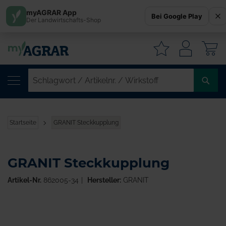
myAGRAR App
Bei Google Play
Der Landwirtschafts-Shop
W
SC
/
AR
/
Startseite
GRANIT Steckkupplung
WI
GRANIT Steckkupplung
Artikel-Nr.
862005-34
Hersteller:
GRANIT
Zum
Ende