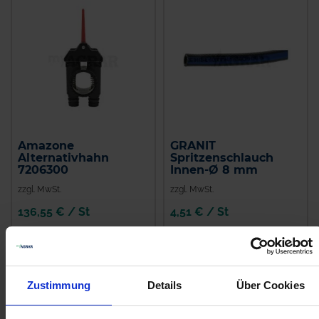
Amazone
GRANIT
Alternativhahn
Spritzenschlauch
7206300
Innen-Ø 8 mm
zzgl. MwSt.
zzgl. MwSt.
136,55 € / St
4,51 € / St
IN DEN
IN DEN
WARENKORB
WARENKORB
Zustimmung
Details
Über Cookies
Anmelden für Ihren persönlichen Preis