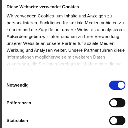
Diese Webseite verwendet Cookies
6,88 €
/
St
Wir verwenden Cookies, um Inhalte und Anzeigen zu
personalisieren, Funktionen für soziale Medien anbieten zu
6,88 €
pro 1 Stück
können und die Zugriffe auf unsere Website zu analysieren.
Außerdem geben wir Informationen zu Ihrer Verwendung
8,19 €
inkl. 19% MwSt.
,
zzgl. Versandkosten
unserer Website an unsere Partner für soziale Medien,
Werbung und Analysen weiter. Unsere Partner führen diese
Auf Lager
Informationen möglicherweise mit weiteren Daten
Lieferung voraussichtlich
ab Donnerstag, 13. August 2026
zusammen, die Sie ihnen bereitgestellt haben oder die sie
im Rahmen Ihrer Nutzung der Dienste gesammelt haben.
Menge
Einwilligungsauswahl
QTY_CONTROL_DECREASE
QTY_CONTROL_INCR
IN DEN WARENKORB
Notwendig
Präferenzen
ZUR VERGLEICHSLISTE HINZUFÜGEN
Statistiken