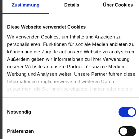
IN DEN
IN DEN
Zustimmung
Details
Über Cookies
WARENKORB
WARENKORB
Diese Webseite verwendet Cookies
Anmelden für Ihren persönlichen Preis
Wir verwenden Cookies, um Inhalte und Anzeigen zu
personalisieren, Funktionen für soziale Medien anbieten zu
5,79 €
/
St
können und die Zugriffe auf unsere Website zu analysieren.
Außerdem geben wir Informationen zu Ihrer Verwendung
unserer Website an unsere Partner für soziale Medien,
5,79 €
pro 1 Stück
Werbung und Analysen weiter. Unsere Partner führen diese
6,89 €
inkl. 19% MwSt.
,
zzgl. Versandkosten
Informationen möglicherweise mit weiteren Daten
zusammen, die Sie ihnen bereitgestellt haben oder die sie
Auf Lager
im Rahmen Ihrer Nutzung der Dienste gesammelt haben.
Lieferung voraussichtlich
ab Montag, 10. August 2026
Einwilligungsauswahl
Notwendig
Menge
QTY_CONTROL_DECREASE
QTY_CONTROL_INCR
IN DEN WARENKORB
Präferenzen