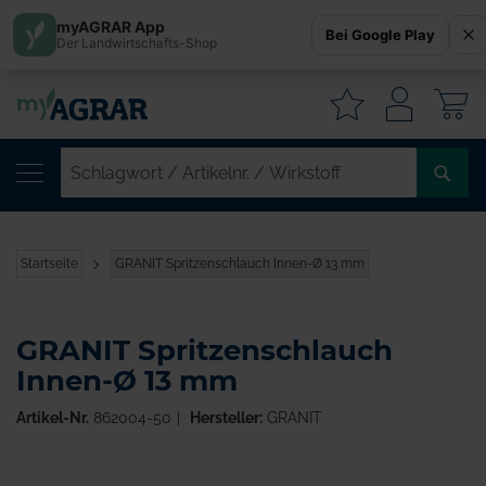
myAGRAR App
Bei Google Play
Der Landwirtschafts-Shop
W
SC
/
AR
/
Startseite
GRANIT Spritzenschlauch Innen-Ø 13 mm
WI
GRANIT Spritzenschlauch
Innen-Ø 13 mm
Artikel-Nr.
862004-50
Hersteller:
GRANIT
Zum