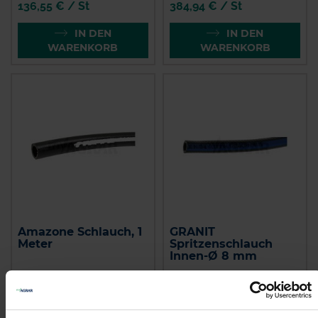
136,55 € / St
384,94 € / St
IN DEN
IN DEN
WARENKORB
WARENKORB
Amazone Schlauch, 1
GRANIT
Meter
Spritzenschlauch
Innen-Ø 8 mm
zzgl. MwSt.
zzgl. MwSt.
18,34 € / St
4,51 € / St