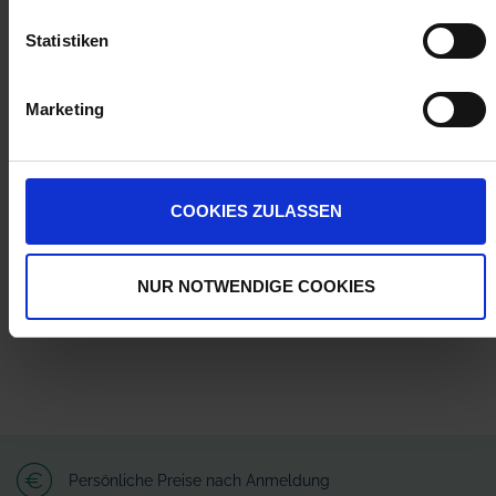
Statistiken
ZUR VERGLEICHSLISTE HINZUFÜGEN
Marketing
Herstellerinformationen (GPSR)
Wilhelm Fricke SE
Zum Kreuzkamp 7
COOKIES ZULASSEN
27404 Heeslingen
info@granit-parts.com
NUR NOTWENDIGE COOKIES
Persönliche Preise nach Anmeldung