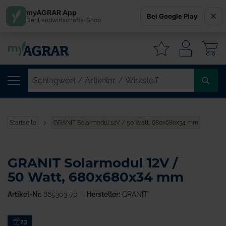
myAGRAR App
Bei Google Play
Der Landwirtschafts-Shop
W
SC
/
AR
/
Startseite
GRANIT Solarmodul 12V / 50 Watt, 680x680x34 mm
WI
GRANIT Solarmodul 12V /
50 Watt, 680x680x34 mm
Artikel-Nr.
865303-70
Hersteller:
GRANIT
Zum
23