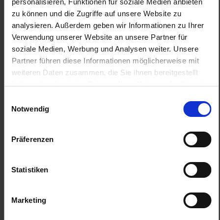
personalisieren, Funktionen für soziale Medien anbieten
Anmelden für Ihren persönlichen Preis
zu können und die Zugriffe auf unsere Website zu
analysieren. Außerdem geben wir Informationen zu Ihrer
238,92 €
/
St
Verwendung unserer Website an unsere Partner für
soziale Medien, Werbung und Analysen weiter. Unsere
238,92 €
pro 1 Stück
Partner führen diese Informationen möglicherweise mit
weiteren Daten zusammen, die Sie ihnen bereitgestellt
284,31 €
inkl. 19% MwSt.
,
zzgl. Versandkosten
haben oder die sie im Rahmen Ihrer Nutzung der Dienste
Nicht lieferbar
gesammelt haben.
Einwilligungsauswahl
Ausverkauft
Notwendig
Präferenzen
Jetzt 23 Ährenpunkte pro 1 Stück sichern.
Statistiken
Marketing
Herstellerinformationen (GPSR)