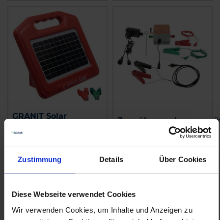
GRANIT Solar
Zaunüberwachungsgerä
Weidezaungerät800
zzgl. MwSt.
zzgl. MwSt.
202,32 € / St
233,42 € / St
Zustimmung
Details
Über Cookies
IN DEN
IN DEN
WARENKORB
WARENKORB
Diese Webseite verwendet Cookies
Wir verwenden Cookies, um Inhalte und Anzeigen zu