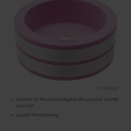
der
Bildgalerie
springen
Zum
Anfang
Zubehör für Messerschleifgerät MS100/400V und MS
der
100/230V
Bildgalerie
53/46er Mischkörnung
springen