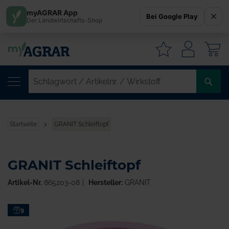
myAGRAR App
Bei Google Play
Der Landwirtschafts-Shop
W
SC
/
AR
/
Startseite
GRANIT Schleiftopf
WI
GRANIT Schleiftopf
Artikel-Nr.
865203-08
Hersteller:
GRANIT
Zum
9
Ende