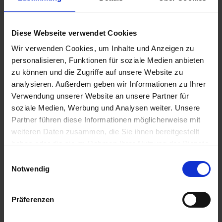
Schleifen gerader
Messer
zzgl. MwSt.
zzgl. MwSt.
Diese Webseite verwendet Cookies
23,99 € / St
76,81 € / St
Wir verwenden Cookies, um Inhalte und Anzeigen zu
IN DEN
IN DEN
personalisieren, Funktionen für soziale Medien anbieten
WARENKORB
WARENKORB
zu können und die Zugriffe auf unsere Website zu
analysieren. Außerdem geben wir Informationen zu Ihrer
Verwendung unserer Website an unsere Partner für
soziale Medien, Werbung und Analysen weiter. Unsere
Anmelden für Ihren persönlichen Preis
Partner führen diese Informationen möglicherweise mit
weiteren Daten zusammen, die Sie ihnen bereitgestellt
92,46 €
/
St
haben oder die sie im Rahmen Ihrer Nutzung der Dienste
gesammelt haben.
Einwilligungsauswahl
92,46 €
pro 1 Stück
Notwendig
110,03 €
inkl. 19% MwSt.
,
zzgl. Versandkosten
Präferenzen
Auf Lager
Lieferung voraussichtlich
ab Dienstag, 11. August 2026