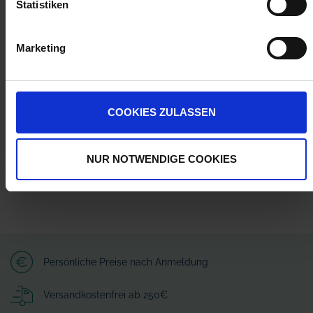
Statistiken
Marketing
Herstellerinformationen (GPSR)
Wilhelm Fricke SE
Zum Kreuzkamp 7
27404 Heeslingen
COOKIES ZULASSEN
info@granit-parts.com
NUR NOTWENDIGE COOKIES
Persönliche Preise nach Anmeldung
Versandkostenfrei ab 250€