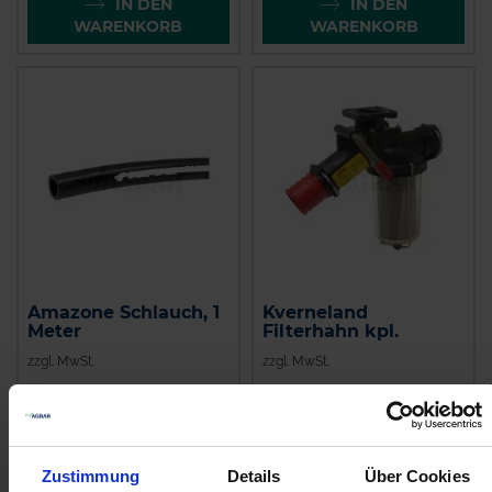
IN DEN
IN DEN
WARENKORB
WARENKORB
Amazone Schlauch, 1
Kverneland
Meter
Filterhahn kpl.
zzgl. MwSt.
zzgl. MwSt.
18,34 € / St
384,94 € / St
IN DEN
IN DEN
WARENKORB
WARENKORB
Zustimmung
Details
Über Cookies