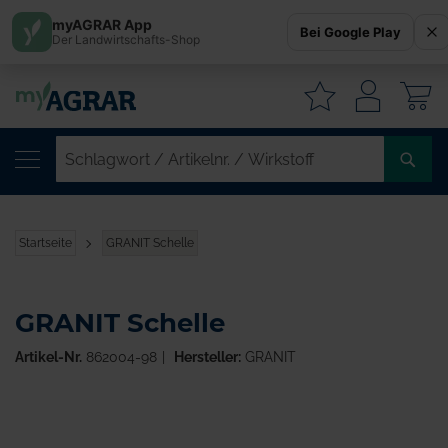
myAGRAR App
Bei Google Play
Der Landwirtschafts-Shop
W
SC
/
AR
/
Startseite
GRANIT Schelle
WI
GRANIT Schelle
Artikel-Nr.
862004-98
Hersteller:
GRANIT
Zum
Ende