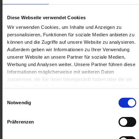
Anmelden für Ihren persönlichen Preis
Diese Webseite verwendet Cookies
Wir verwenden Cookies, um Inhalte und Anzeigen zu
4,06 €
/
St
personalisieren, Funktionen für soziale Medien anbieten zu
können und die Zugriffe auf unsere Website zu analysieren.
Außerdem geben wir Informationen zu Ihrer Verwendung
4,06 €
pro 1 Stück
unserer Website an unsere Partner für soziale Medien,
4,83 €
inkl. 19% MwSt.
,
zzgl. Versandkosten
Werbung und Analysen weiter. Unsere Partner führen diese
Informationen möglicherweise mit weiteren Daten
Auf Lager
zusammen, die Sie ihnen bereitgestellt haben oder die sie
Lieferung voraussichtlich
ab Mittwoch, 12. August 2026
im Rahmen Ihrer Nutzung der Dienste gesammelt haben.
Einwilligungsauswahl
Menge
Notwendig
QTY_CONTROL_DECREASE
QTY_CONTROL_INCR
IN DEN WARENKORB
Präferenzen
ZUR VERGLEICHSLISTE HINZUFÜGEN