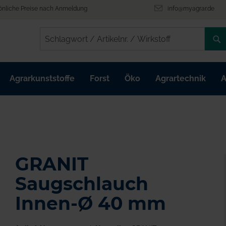
önliche Preise nach Anmeldung
info@myagrar.de
/
/
Agrarkunststoffe
Forst
Öko
Agrartechnik
A
GRANIT
Saugschlauch
Innen-Ø 40 mm