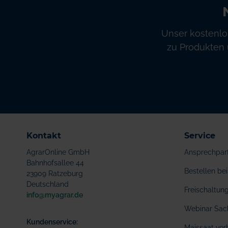
Unser kostenlo
zu Produkten 
Kontakt
Service
AgrarOnline GmbH
Ansprechpar
Bahnhofsallee 44
Bestellen b
23909 Ratzeburg
Deutschland
Freischaltu
info@myagrar.de
Webinar Sac
Kundenservice:
Maissaat vor