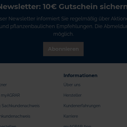
Newsletter: 10€ Gutschein sichern
ser Newsletter informiert Sie regelmäßig über Aktion
und pflanzenbaulichen Empfehlungen. Die Abmeldung
möglich.
Abonnieren
Informationen
tner
Über uns
ei myAGRAR
Hersteller
ng Sachkundenachweis
Kundenerfahrungen
hkundenachweis
Karriere
bestellen
myAGRAR App