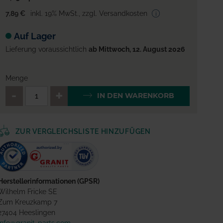
7,89 €
inkl. 19% MwSt.
,
zzgl. Versandkosten
Auf Lager
Lieferung voraussichtlich
ab Mittwoch, 12. August 2026
Menge
QTY_CONTROL_DECREASE
QTY_CONTROL_INCREA
IN DEN WARENKORB
ZUR VERGLEICHSLISTE HINZUFÜGEN
Herstellerinformationen (GPSR)
Wilhelm Fricke SE
Zum Kreuzkamp 7
27404 Heeslingen
info@granit-parts.com