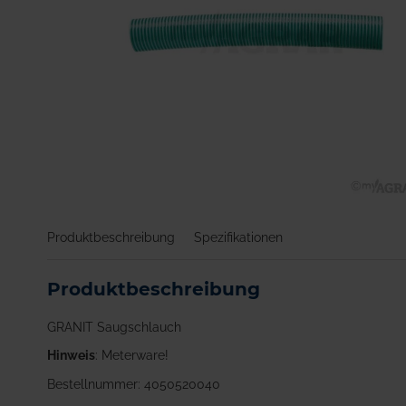
Zum
Anfang
Produktbeschreibung
Spezifikationen
der
Bildgalerie
springen
Produktbeschreibung
GRANIT Saugschlauch
Hinweis
: Meterware!
Bestellnummer: 4050520040