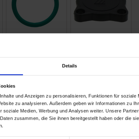
ARAG Blindkappe
ARAG O-Ring
463011120
zzgl. MwSt.
zzgl. MwSt.
Details
10,37 € / St
8,18 € / St
IN DEN
IN DEN
Cookies
WARENKORB
WARENKORB
nhalte und Anzeigen zu personalisieren, Funktionen für soziale
Website zu analysieren. Außerdem geben wir Informationen zu I
r soziale Medien, Werbung und Analysen weiter. Unsere Partner
 Daten zusammen, die Sie ihnen bereitgestellt haben oder die s
n.