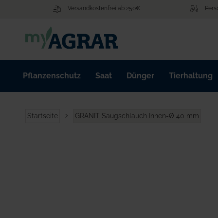
Zum
Versandkostenfrei ab 250€
Pers
Inhalt
springen
Pflanzenschutz
Saat
Dünger
Tierhaltung
Startseite
GRANIT Saugschlauch Innen-Ø 40 mm
Zum
Ende
der
Bildgalerie
springen