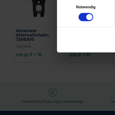
Einwilligungsauswahl
Notwendig
Amazone
GRANIT
Alternativhahn
Spritzenschlauch
7206300
Innen-Ø 8 mm
zzgl. MwSt.
zzgl. MwSt.
136,55 € / St
4,51 € / St
IN DEN
IN DEN
WARENKORB
WARENKORB
Persönliche Preise nach Anmeldung
Ve