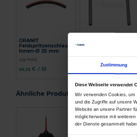
GRANIT
ARAG Steckbügel
Feldspritzenschlauch
Innen-Ø 25 mm
zzgl. MwSt.
zzgl. MwSt.
Zustimmung
10,11 € / St
8,18 € / St
IN DEN
IN DEN
Diese Webseite verwendet 
WARENKORB
WARENKORB
Ähnliche Produkte
Wir verwenden Cookies, um I
und die Zugriffe auf unsere 
Website an unsere Partner fü
möglicherweise mit weiteren
der Dienste gesammelt habe