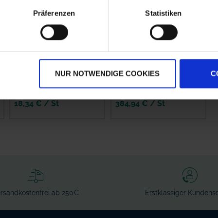
Präferenzen
Statistiken
Amazone Schlauch, 1
Kverneland
Meter
Filterhahn kpl.
NUR NOTWENDIGE COOKIES
C
zzgl. MwSt.
zzgl. MwSt.
18,34 € / St
384,94 € / St
IN DEN
IN DEN
WARENKORB
WARENKORB
rsandkostenfrei ab 250€
Erstklassiger Kundense