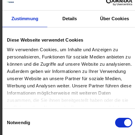
Innen-Ø 8 mm
zzgl. MwSt.
zzgl. MwSt.
18,34 € / St
4,51 € / St
Zustimmung
Details
Über Cookies
IN DEN
IN DEN
WARENKORB
WARENKORB
Diese Webseite verwendet Cookies
Wir verwenden Cookies, um Inhalte und Anzeigen zu
personalisieren, Funktionen für soziale Medien anbieten zu
Anmelden für Ihren persönlichen Preis
können und die Zugriffe auf unsere Website zu analysieren.
Außerdem geben wir Informationen zu Ihrer Verwendung
1,84 €
/
St
unserer Website an unsere Partner für soziale Medien,
Werbung und Analysen weiter. Unsere Partner führen diese
Informationen möglicherweise mit weiteren Daten
1,84 €
pro 1 Stück
zusammen, die Sie ihnen bereitgestellt haben oder die sie
2,19 €
inkl. 19% MwSt.
,
zzgl. Versandkosten
im Rahmen Ihrer Nutzung der Dienste gesammelt haben.
Einwilligungsauswahl
Auf Lager
Notwendig
Lieferung voraussichtlich
ab Donnerstag, 13. August 2026