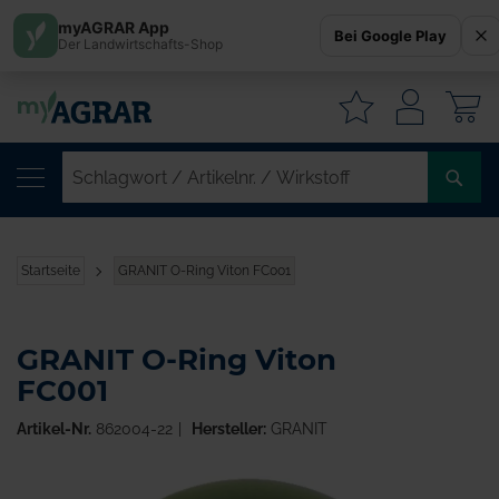
myAGRAR App
Bei Google Play
Der Landwirtschafts-Shop
W
SC
/
AR
/
Startseite
GRANIT O-Ring Viton FC001
WI
GRANIT O-Ring Viton
FC001
Artikel-Nr.
862004-22
Hersteller:
GRANIT
Zum