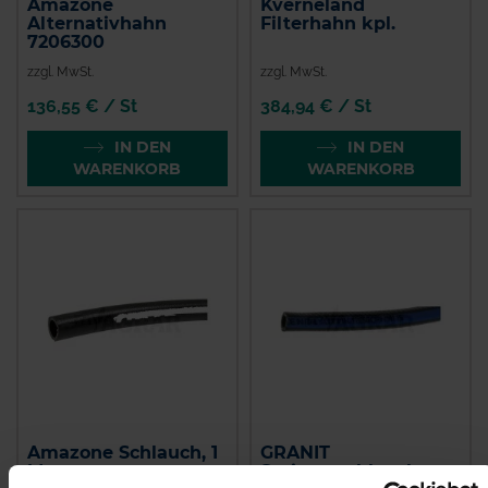
Amazone
Kverneland
Alternativhahn
Filterhahn kpl.
7206300
zzgl. MwSt.
zzgl. MwSt.
136,55 € / St
384,94 € / St
IN DEN
IN DEN
WARENKORB
WARENKORB
Amazone Schlauch, 1
GRANIT
Meter
Spritzenschlauch