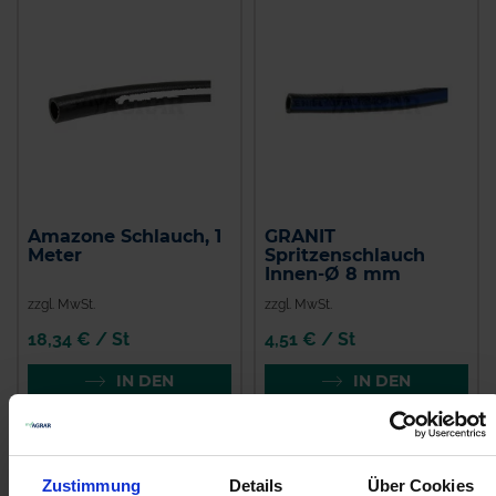
Amazone Schlauch, 1
GRANIT
Meter
Spritzenschlauch
Innen-Ø 8 mm
zzgl. MwSt.
zzgl. MwSt.
18,34 € / St
4,51 € / St
IN DEN
IN DEN
WARENKORB
WARENKORB
Zustimmung
Details
Über Cookies