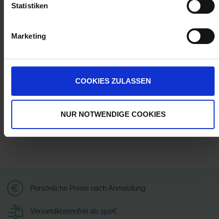
Statistiken
Marketing
Herstellerinformationen (GPSR)
Wilhelm Fricke SE
Zum Kreuzkamp 7
27404 Heeslingen
COOKIES ZULASSEN
info@granit-parts.com
NUR NOTWENDIGE COOKIES
Persönliche Preise nach Anmeldung
Versandkostenfrei ab 250€