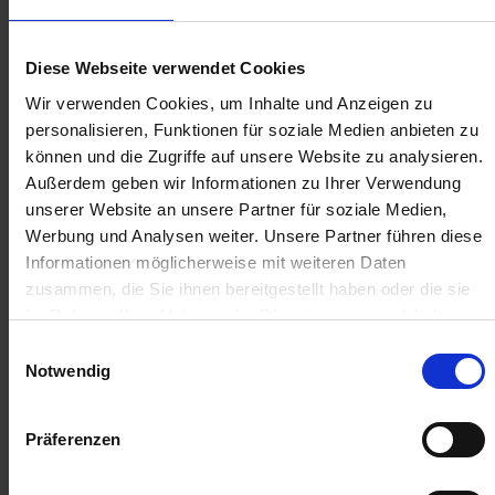
Anmelden für Ihren persönlichen Preis
17,25 €
/
St
Diese Webseite verwendet Cookies
Wir verwenden Cookies, um Inhalte und Anzeigen zu
17,25 €
pro 1 Stück
personalisieren, Funktionen für soziale Medien anbieten zu
können und die Zugriffe auf unsere Website zu analysieren.
20,53 €
inkl. 19% MwSt.
,
zzgl. Versandkosten
Außerdem geben wir Informationen zu Ihrer Verwendung
Auf Lager
unserer Website an unsere Partner für soziale Medien,
Werbung und Analysen weiter. Unsere Partner führen diese
Lieferung voraussichtlich
ab Mittwoch, 12. August 2026
Informationen möglicherweise mit weiteren Daten
zusammen, die Sie ihnen bereitgestellt haben oder die sie
Menge
im Rahmen Ihrer Nutzung der Dienste gesammelt haben.
QTY_CONTROL_DECREASE
QTY_CONTROL_INCR
IN DEN WARENKORB
Einwilligungsauswahl
Notwendig
Jetzt 1 Ährenpunkt pro 1 Stück sichern.
Präferenzen
ZUR VERGLEICHSLISTE HINZUFÜGEN