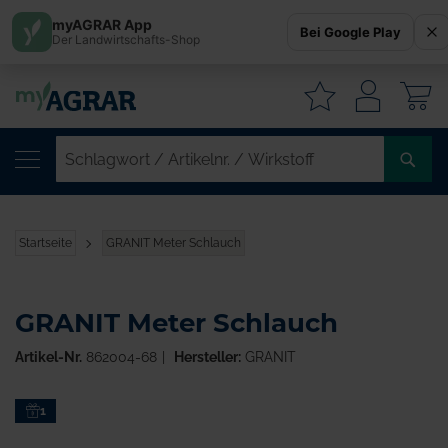
myAGRAR App
Bei Google Play
Der Landwirtschafts-Shop
W
SC
/
AR
/
Startseite
GRANIT Meter Schlauch
WI
GRANIT Meter Schlauch
Artikel-Nr.
862004-68
Hersteller:
GRANIT
Zum
1
Ende