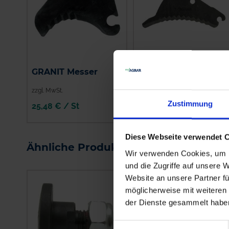
GRANIT Messer
GRANIT Messer
zzgl. MwSt.
zzgl. MwSt.
Zustimmung
25,48 € / St
30,77 € / St
IN DEN
IN DEN
WARENKORB
WARENKORB
Diese Webseite verwendet 
Ähnliche Produkte
Wir verwenden Cookies, um I
und die Zugriffe auf unsere 
Website an unsere Partner fü
möglicherweise mit weiteren
der Dienste gesammelt habe
Einwilligungsauswahl