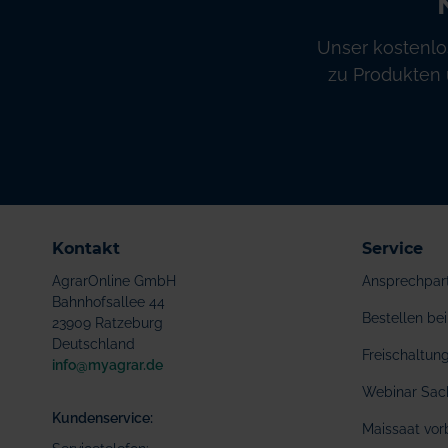
Unser kostenlo
zu Produkten 
Kontakt
Service
AgrarOnline GmbH
Ansprechpar
Bahnhofsallee 44
Bestellen b
23909 Ratzeburg
Deutschland
Freischaltu
info@myagrar.de
Webinar Sac
Kundenservice:
Maissaat vor