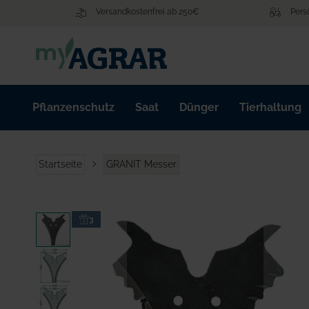
Zum
Versandkostenfrei ab 250€
Pers
Inhalt
springen
Pflanzenschutz
Saat
Dünger
Tierhaltung
Startseite
GRANIT Messer
Zum
3
Ende
der
Bildgalerie
springen