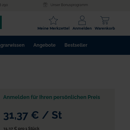
8 290
Unser Bonusprogramm
SCHLAGWORT
Meine Merkzettel
Anmelden
Warenkorb
ARTIKELNR.
grarwissen
Angebote
Bestseller
WIRKSTOFF
Anmelden für Ihren persönlichen Preis
31,37 €
/
St
31,37 €
pro 1 Stück