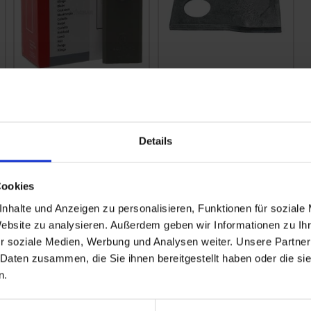
GRANIT Klingen, 25
GRANIT Klingen
Stück
links, 25 Stück
zzgl. MwSt.
zzgl. MwSt.
Details
15,04 € / St
25,09 € / St
IN DEN
IN DEN
WARENKORB
WARENKORB
Cookies
nhalte und Anzeigen zu personalisieren, Funktionen für soziale
Website zu analysieren. Außerdem geben wir Informationen zu I
r soziale Medien, Werbung und Analysen weiter. Unsere Partner
 Daten zusammen, die Sie ihnen bereitgestellt haben oder die s
n.