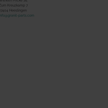
Wilhelm Fricke SE
Zum Kreuzkamp 7
27404 Heeslingen
info@granit-parts.com