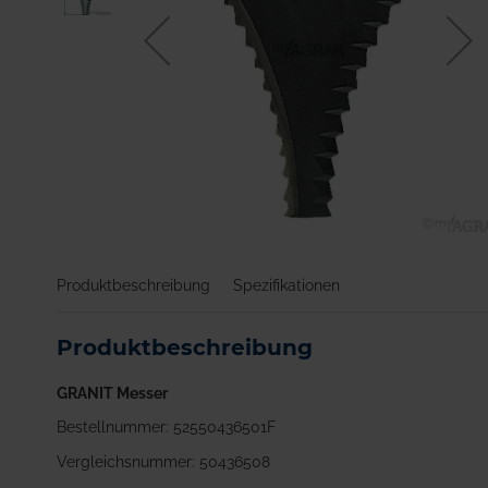
Zum
Anfang
Produktbeschreibung
Spezifikationen
der
Bildgalerie
springen
Produktbeschreibung
GRANIT Messer
Bestellnummer: 52550436501F
Vergleichsnummer: 50436508