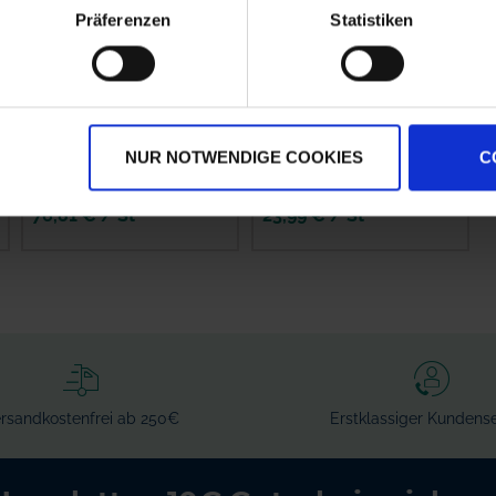
Präferenzen
Statistiken
GRANIT Adapter
GRANIT
zum Schleifen
Messerhalter
gerader Messer
NUR NOTWENDIGE COOKIES
C
zzgl. MwSt.
zzgl. MwSt.
76,81 € / St
23,99 € / St
IN DEN
IN DEN
WARENKORB
WARENKORB
rsandkostenfrei ab 250€
Erstklassiger Kundense