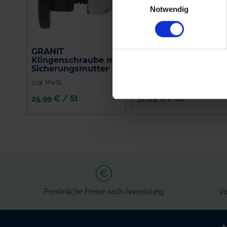
Notwendig
GRANIT
GRANIT
Klingenschraube mit
Mähmesserklingen,
Sicherungsmutter
25 Stück
zzgl. MwSt.
zzgl. MwSt.
25,99 € / St
31,05 € / St
IN DEN
IN DEN
WARENKORB
WARENKORB
Persönliche Preise nach Anmeldung
Ve