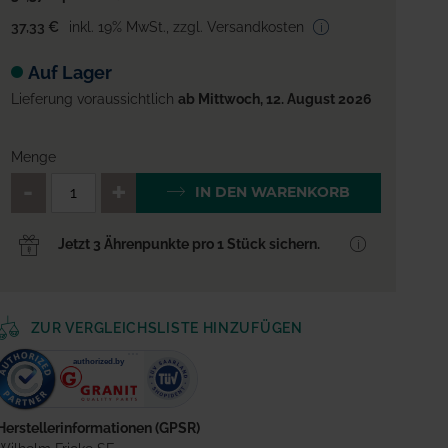
37,33 €
inkl. 19% MwSt.
,
zzgl. Versandkosten
Auf Lager
Lieferung voraussichtlich
ab Mittwoch, 12. August 2026
Menge
QTY_CONTROL_DECREASE
QTY_CONTROL_INCREA
IN DEN WARENKORB
Jetzt 3 Ährenpunkte pro 1 Stück sichern.
ZUR VERGLEICHSLISTE HINZUFÜGEN
Herstellerinformationen (GPSR)