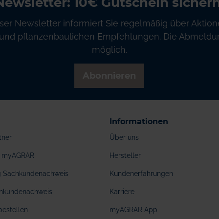
Newsletter: 10€ Gutschein sichern
ser Newsletter informiert Sie regelmäßig über Aktion
und pflanzenbaulichen Empfehlungen. Die Abmeldung
möglich.
Abonnieren
Informationen
tner
Über uns
ei myAGRAR
Hersteller
ng Sachkundenachweis
Kundenerfahrungen
hkundenachweis
Karriere
bestellen
myAGRAR App