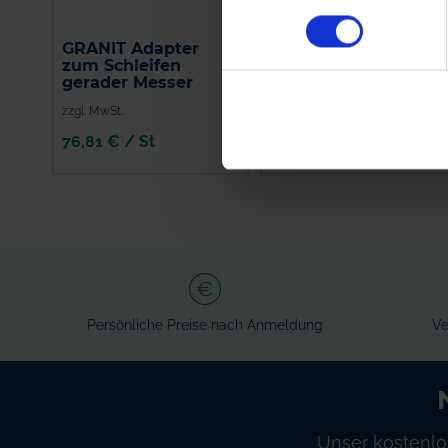
GRANIT Adapter
GRANIT
zum Schleifen
Messerhalter
gerader Messer
zzgl. MwSt.
zzgl. MwSt.
76,81 € / St
23,99 € / St
IN DEN
IN DEN
WARENKORB
WARENKORB
Persönliche Preise nach Anmeldung
Ve
Unser kostenlo