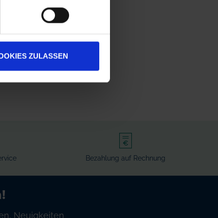
OOKIES ZULASSEN
rvice
Bezahlung auf Rechnung
!
en, Neuigkeiten