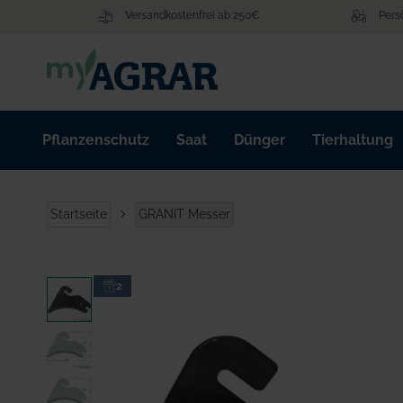
Zum
Versandkostenfrei ab 250€
Pers
Inhalt
springen
Pflanzenschutz
Saat
Dünger
Tierhaltung
Startseite
GRANIT Messer
Zum
2
Ende
der
Bildgalerie
springen