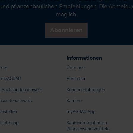
und pflanzenbaulichen Empfehlungen. Die Abmeldung
möglich.
Abonnieren
Informationen
tner
Über uns
ei myAGRAR
Hersteller
ng Sachkundenachweis
Kundenerfahrungen
hkundenachweis
Karriere
bestellen
myAGRAR App
Lieferung
Käuferinformation zu
Pflanzenschutzmitteln