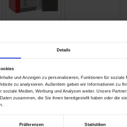
GRANIT Klingen, 25
GRANIT Klingen
Stück
links, 25 Stück
zzgl. MwSt.
zzgl. MwSt.
15,04 € / St
25,09 € / St
Details
IN DEN
IN DEN
WARENKORB
WARENKORB
Cookies
nhalte und Anzeigen zu personalisieren, Funktionen für soziale
Website zu analysieren. Außerdem geben wir Informationen zu I
r soziale Medien, Werbung und Analysen weiter. Unsere Partner
 Daten zusammen, die Sie ihnen bereitgestellt haben oder die s
n.
Präferenzen
Statistiken