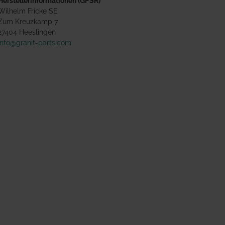
Herstellerinformationen (GPSR)
Wilhelm Fricke SE
Zum Kreuzkamp 7
27404 Heeslingen
info@granit-parts.com