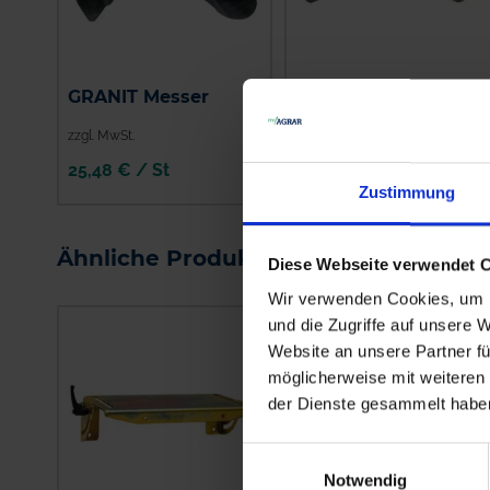
GRANIT Messer
GRANIT Messer
zzgl. MwSt.
zzgl. MwSt.
25,48 € / St
30,77 € / St
Zustimmung
IN DEN
IN DEN
WARENKORB
WARENKORB
Ähnliche Produkte
Diese Webseite verwendet 
Wir verwenden Cookies, um I
und die Zugriffe auf unsere 
Website an unsere Partner fü
möglicherweise mit weiteren
der Dienste gesammelt habe
Einwilligungsauswahl
Notwendig