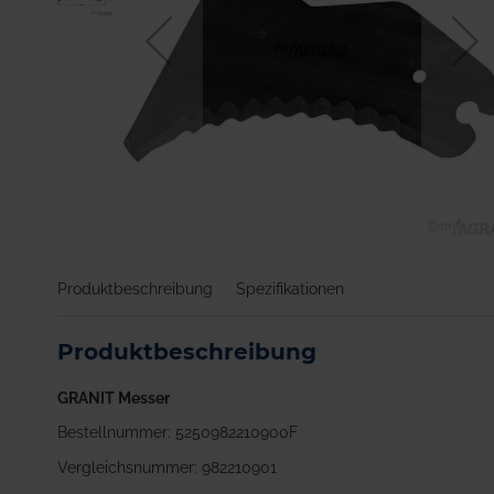
Zum
Anfang
Produktbeschreibung
Spezifikationen
der
Bildgalerie
springen
Produktbeschreibung
GRANIT Messer
Bestellnummer: 5250982210900F
Vergleichsnummer: 982210901