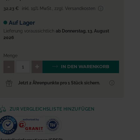
32,23 €
inkl. 19% MwSt.
,
zzgl. Versandkosten
Auf Lager
Lieferung voraussichtlich
ab Donnerstag, 13. August
2026
Menge
QTY_CONTROL_DECREASE
QTY_CONTROL_INCREA
IN DEN WARENKORB
Jetzt 2 Ährenpunkte pro 1 Stück sichern.
ZUR VERGLEICHSLISTE HINZUFÜGEN