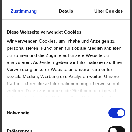
Zustimmung
Details
Über Cookies
GRANIT Klinge
GRANIT Schraube M12
00510100083 links, 25
x 1,75, 10.9
Stück
Diese Webseite verwendet Cookies
zzgl. MwSt.
zzgl. MwSt.
Wir verwenden Cookies, um Inhalte und Anzeigen zu
29,41 € / St
2,80 € / St
personalisieren, Funktionen für soziale Medien anbieten
zu können und die Zugriffe auf unsere Website zu
IN DEN
IN DEN
analysieren. Außerdem geben wir Informationen zu Ihrer
WARENKORB
WARENKORB
Verwendung unserer Website an unsere Partner für
soziale Medien, Werbung und Analysen weiter. Unsere
Partner führen diese Informationen möglicherweise mit
Anmelden für Ihren persönlichen Preis
weiteren Daten zusammen, die Sie ihnen bereitgestellt
haben oder die sie im Rahmen Ihrer Nutzung der Dienste
48,10 €
/
St
gesammelt haben.
Einwilligungsauswahl
Notwendig
48,10 €
pro 1 Stück
Präferenzen
57,24 €
inkl. 19% MwSt.
,
zzgl. Versandkosten