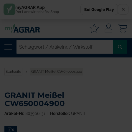
myAGRAR App
Bei Google Play
Der Landwirtschafts-Shop
W
SC
/
AR
/
Startseite
GRANIT Meißel CW650004900
WI
GRANIT Meißel
CW650004900
Artikel-Nr.
863506-31
Hersteller:
GRANIT
Zum
4