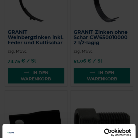
GRANIT
GRANIT Zinken ohne
Weinbergzinken inkl.
Schar CW650010000
Feder und Kultischar
2 1/2-lagig
zzgl. MwSt.
zzgl. MwSt.
73,75 € / St
51,06 € / St
IN DEN
IN DEN
WARENKORB
WARENKORB