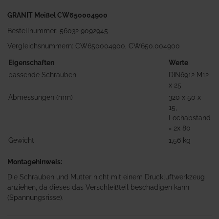
GRANIT Meißel CW650004900
Bestellnummer: 56032 9092945
Vergleichsnummern: CW650004900, CW650.004900
Eigenschaften
Werte
passende Schrauben
DIN6912 M12
x 25
Abmessungen (mm)
320 x 50 x
15,
Lochabstand
= 2x 80
Gewicht
1,56 kg
Montagehinweis:
Die Schrauben und Mutter nicht mit einem Druckluftwerkzeug
anziehen, da dieses das Verschleißteil beschädigen kann
(Spannungsrisse).