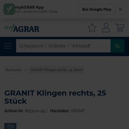
myAGRAR App
Bei Google Play
Der Landwirtschafts-Shop
W
SC
/
AR
/
Startseite
GRANIT Klingen rechts, 25 Stück
WI
GRANIT Klingen rechts, 25
Stück
Artikel-Nr.
865200-95
Hersteller:
GRANIT
Zum
2