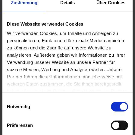
Zustimmung
Details
Über Cookies
GRANIT
GRANIT Messerhalter
Mähmesserklingen,
25 Stück
zzgl. MwSt.
zzgl. MwSt.
Diese Webseite verwendet Cookies
31,05 € / St
23,99 € / St
Wir verwenden Cookies, um Inhalte und Anzeigen zu
personalisieren, Funktionen für soziale Medien anbieten
IN DEN
IN DEN
zu können und die Zugriffe auf unsere Website zu
WARENKORB
WARENKORB
analysieren. Außerdem geben wir Informationen zu Ihrer
Verwendung unserer Website an unsere Partner für
soziale Medien, Werbung und Analysen weiter. Unsere
Anmelden für Ihren persönlichen Preis
Partner führen diese Informationen möglicherweise mit
weiteren Daten zusammen, die Sie ihnen bereitgestellt
25,09 €
/
St
haben oder die sie im Rahmen Ihrer Nutzung der Dienste
gesammelt haben.
Einwilligungsauswahl
Notwendig
25,09 €
pro 1 Stück
29,86 €
inkl. 19% MwSt.
,
zzgl. Versandkosten
Präferenzen
Auf Lager