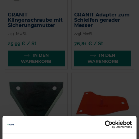
GRANIT
GRANIT Adapter zum
Klingenschraube mit
Schleifen gerader
Sicherungsmutter
Messer
zzgl. MwSt.
zzgl. MwSt.
25,99 € / St
76,81 € / St
IN DEN
IN DEN
WARENKORB
WARENKORB