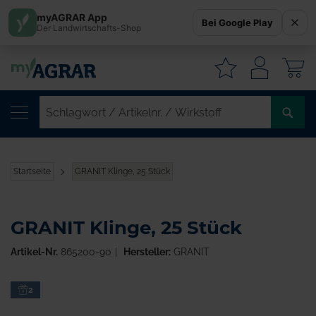
myAGRAR App
Bei Google Play
Der Landwirtschafts-Shop
W
SC
/
AR
/
Startseite
GRANIT Klinge, 25 Stück
WI
GRANIT Klinge, 25 Stück
Artikel-Nr.
865200-90
Hersteller:
GRANIT
Zum
2
Ende