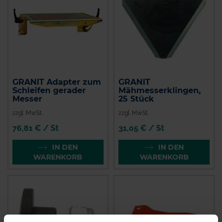
GRANIT Adapter zum
GRANIT
Schleifen gerader
Mähmesserklingen,
Messer
25 Stück
zzgl. MwSt.
zzgl. MwSt.
76,81 € / St
31,05 € / St
IN DEN
IN DEN
WARENKORB
WARENKORB