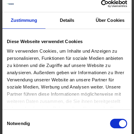
Zustimmung
Details
Über Cookies
GRANIT
GRANIT Messerhalter
Diese Webseite verwendet Cookies
Klingenschraube mit
Sicherungsmutter
Wir verwenden Cookies, um Inhalte und Anzeigen zu
zzgl. MwSt.
zzgl. MwSt.
personalisieren, Funktionen für soziale Medien anbieten
zu können und die Zugriffe auf unsere Website zu
25,99 € / St
23,99 € / St
analysieren. Außerdem geben wir Informationen zu Ihrer
IN DEN
IN DEN
Verwendung unserer Website an unsere Partner für
WARENKORB
WARENKORB
soziale Medien, Werbung und Analysen weiter. Unsere
Partner führen diese Informationen möglicherweise mit
weiteren Daten zusammen, die Sie ihnen bereitgestellt
haben oder die sie im Rahmen Ihrer Nutzung der Dienste
Anmelden für Ihren persönlichen Preis
gesammelt haben.
Einwilligungsauswahl
Notwendig
21,14 €
/
St