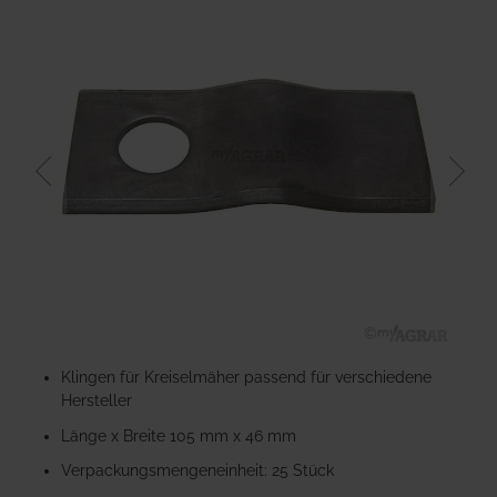
der
Bildgalerie
springen
Zum
Anfang
Klingen für Kreiselmäher passend für verschiedene
der
Hersteller
Bildgalerie
Länge x Breite 105 mm x 46 mm
springen
Verpackungsmengeneinheit: 25 Stück