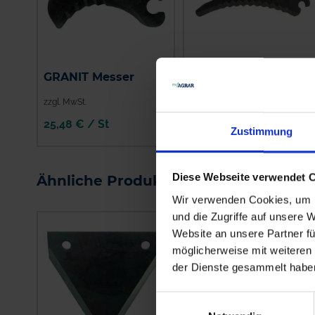
GRANIT Messer
GRANIT Messer
zzgl. MwSt.
zzgl. MwSt.
25,48 € / St
30,77 € / St
Zustimmung
IN DEN
IN DEN
WARENKORB
WARENKORB
Diese Webseite verwendet 
Ähnliche Produkte
Wir verwenden Cookies, um I
und die Zugriffe auf unsere 
Website an unsere Partner fü
möglicherweise mit weiteren
der Dienste gesammelt habe
Einwilligungsauswahl