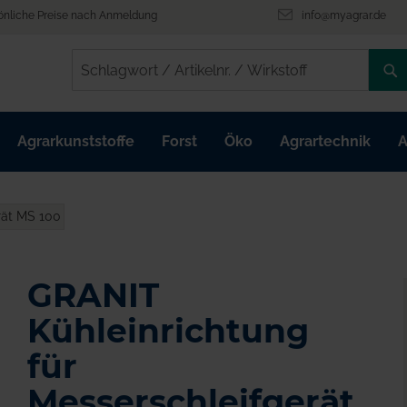
önliche Preise nach Anmeldung
info@myagrar.de
/
/
Agrarkunststoffe
Forst
Öko
Agrartechnik
A
rät MS 100
GRANIT
Kühleinrichtung
für
Messerschleifgerät