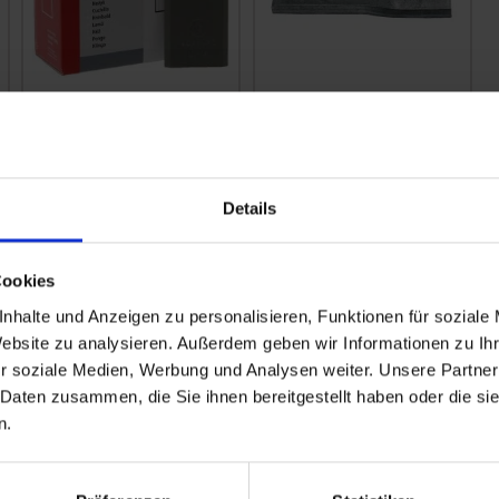
GRANIT Klingen, 25
GRANIT Klingen
Stück
links, 25 Stück
zzgl. MwSt.
zzgl. MwSt.
15,04 € / St
25,09 € / St
Details
IN DEN
IN DEN
WARENKORB
WARENKORB
Cookies
nhalte und Anzeigen zu personalisieren, Funktionen für soziale
Website zu analysieren. Außerdem geben wir Informationen zu I
r soziale Medien, Werbung und Analysen weiter. Unsere Partner
 Daten zusammen, die Sie ihnen bereitgestellt haben oder die s
n.