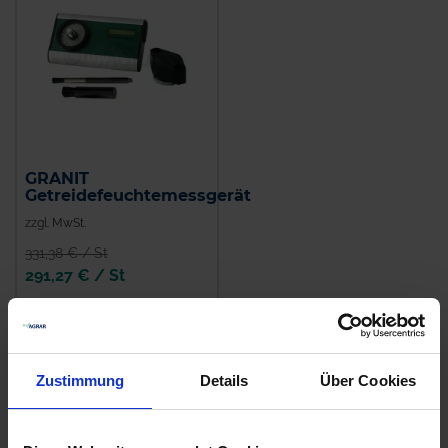
GRANIT
Getreidefeuchtemessgerät
zzgl. MwSt.
331,38 € / St
291,27 € / St
IN DEN
WARENKORB
Zustimmung
Details
Über Cookies
Anmelden für Ihren persönlichen Preis