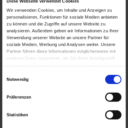
Diese Webseite verwendet Cookies
301,13 €
/
St
Wir verwenden Cookies, um Inhalte und Anzeigen zu
personalisieren, Funktionen für soziale Medien anbieten
301,13 €
pro 1 Stück
zu können und die Zugriffe auf unsere Website zu
analysieren. Außerdem geben wir Informationen zu Ihrer
358,34 €
inkl. 19% MwSt.
,
zzgl. Versandkosten
Verwendung unserer Website an unsere Partner für
Auf Lager
soziale Medien, Werbung und Analysen weiter. Unsere
Partner führen diese Informationen möglicherweise mit
Lieferung voraussichtlich
ab Dienstag, 11. August 2026
weiteren Daten zusammen, die Sie ihnen bereitgestellt
haben oder die sie im Rahmen Ihrer Nutzung der Dienste
Menge
gesammelt haben.
Einwilligungsauswahl
QTY_CONTROL_DECREASE
QTY_CONTROL_INCR
IN DEN WARENKORB
Notwendig
Jetzt 30 Ährenpunkte pro 1 Stück sichern.
Präferenzen
Statistiken
ZUR VERGLEICHSLISTE HINZUFÜGEN