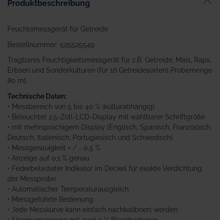
Produktbeschreibung
springen
Feuchtemessgerät für Getreide
Bestellnummer: 525525549
Tragbares Feuchtigkeitsmessgerät für z.B. Getreide, Mais, Raps,
Erbsen und Sonderkulturen (für 16 Getreidesorten) Probemenge
80 ml.
Technische Daten:
• Messbereich von 5 bis 40 % (kulturabhängig)
• Beleuchtet 2,5-Zoll-LCD-Display mit wählbarer Schriftgröße
• mit mehrsprachigem Display (Englisch, Spanisch, Französisch,
Deutsch, Italienisch, Portugiesisch und Schwedisch)
• Messgenauigkeit + / - 0,5 %
• Anzeige auf 0,1 % genau
• Federbelasteter Indikator im Deckel für exakte Verdichtung
der Messprobe
• Automatischer Temperaturausgleich
• Menügeführte Bedienung
• Jede Messkurve kann einfach nachkalibriert werden
• Stromversorgung mit zwei 9 V Blockbatterien