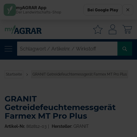
myAGRAR App
Bei Google Play
Der Landwirtschafts-Shop
W
SC
/
AR
/
Startseite
GRANIT Getreidefeuchtemessgerät Farmex MT Pro Plus
WI
GRANIT
Getreidefeuchtemessgerät
Farmex MT Pro Plus
Artikel-Nr.
862812-03
Hersteller:
GRANIT