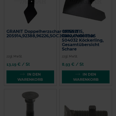
GRANIT Doppelherzschar 103552115,
GRANIT
205914,92388,96226,SOC20902,CV007005
Gänsefußschar
504032 Köckerling,
Gesamtübersicht
Schare
zzgl. MwSt.
zzgl. MwSt.
13,19 € / St
8,93 € / St
IN DEN
IN DEN
WARENKORB
WARENKORB