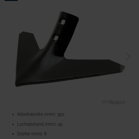
Ende
der
Bildgalerie
springen
Zum
Anfang
Arbeitsbreite (mm): 350
der
Lochabstand (mm): 45
Bildgalerie
springen
Stärke (mm): 8