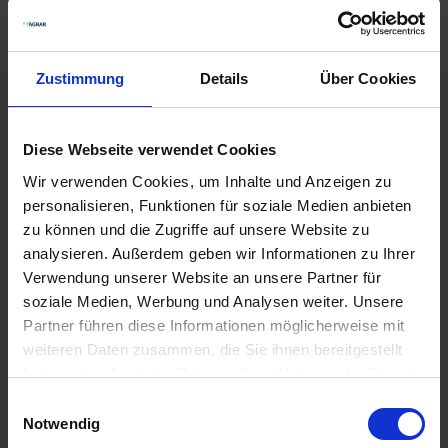
Zustimmung
Details
Über Cookies
Diese Webseite verwendet Cookies
GRANIT
GRANIT Flügelschar
Gänsefußschar 285 x
Quivogne
Wir verwenden Cookies, um Inhalte und Anzeigen zu
7 mm
personalisieren, Funktionen für soziale Medien anbieten
zzgl. MwSt.
zzgl. MwSt.
zu können und die Zugriffe auf unsere Website zu
38,40 € / St
56,99 € / St
analysieren. Außerdem geben wir Informationen zu Ihrer
Verwendung unserer Website an unsere Partner für
IN DEN
IN DEN
soziale Medien, Werbung und Analysen weiter. Unsere
WARENKORB
WARENKORB
Partner führen diese Informationen möglicherweise mit
weiteren Daten zusammen, die Sie ihnen bereitgestellt
haben oder die sie im Rahmen Ihrer Nutzung der Dienste
Anmelden für Ihren persönlichen Preis
gesammelt haben.
Einwilligungsauswahl
Notwendig