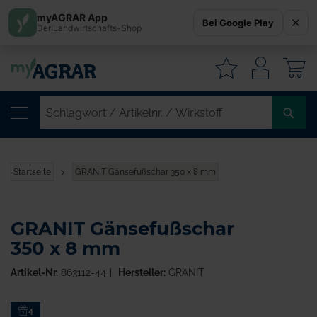
myAGRAR App
Bei Google Play
Der Landwirtschafts-Shop
W
SC
/
AR
/
Startseite
GRANIT Gänsefußschar 350 x 8 mm
WI
GRANIT Gänsefußschar
350 x 8 mm
Artikel-Nr.
863112-44
Hersteller:
GRANIT
Zum
4