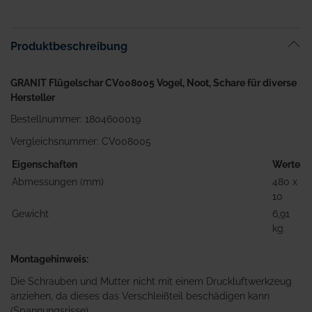
Anfang
der
Bildgalerie
Produktbeschreibung
springen
GRANIT Flügelschar CV008005 Vogel, Noot, Schare für diverse
Hersteller
Bestellnummer: 1804600019
Vergleichsnummer: CV008005
Eigenschaften
Werte
Abmessungen (mm)
480 x
10
Gewicht
6,91
kg
Montagehinweis:
Die Schrauben und Mutter nicht mit einem Druckluftwerkzeug
anziehen, da dieses das Verschleißteil beschädigen kann
(Spannungsrisse).