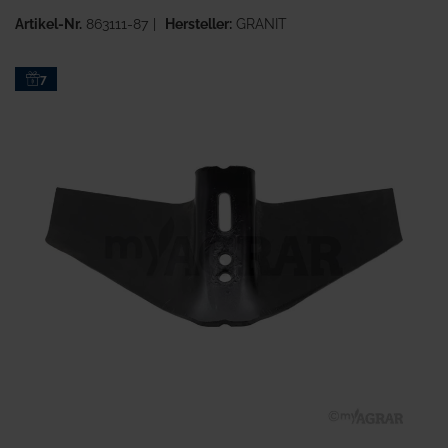
Artikel-Nr.
863111-87
Hersteller:
GRANIT
Zum
7
Ende
der
Bildgalerie
springen
Zum