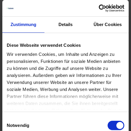
Zustimmung
Details
Über Cookies
Diese Webseite verwendet Cookies
GRANIT
GRANIT Scharspitze
Gänsefußschar 285 x
3374443 Lemken
Wir verwenden Cookies, um Inhalte und Anzeigen zu
7 mm
personalisieren, Funktionen für soziale Medien anbieten
zzgl. MwSt.
zzgl. MwSt.
zu können und die Zugriffe auf unsere Website zu
38,40 € / St
35,20 € / St
analysieren. Außerdem geben wir Informationen zu Ihrer
Verwendung unserer Website an unsere Partner für
IN DEN
IN DEN
soziale Medien, Werbung und Analysen weiter. Unsere
WARENKORB
WARENKORB
Partner führen diese Informationen möglicherweise mit
weiteren Daten zusammen, die Sie ihnen bereitgestellt
haben oder die sie im Rahmen Ihrer Nutzung der Dienste
Anmelden für Ihren persönlichen Preis
gesammelt haben.
Einwilligungsauswahl
Notwendig