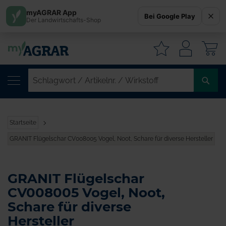
myAGRAR App
Bei Google Play
Der Landwirtschafts-Shop
W
SC
/
AR
/
Startseite
WI
GRANIT Flügelschar CV008005 Vogel, Noot, Schare für diverse Hersteller
GRANIT Flügelschar
CV008005 Vogel, Noot,
Schare für diverse
Hersteller