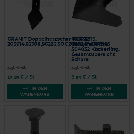
GRANIT Doppelherzschar 103552115,
GRANIT
205914,92388,96226,SOC20902,CV007005
Gänsefußschar
504032 Köckerling,
Gesamtübersicht
Schare
zzgl. MwSt.
zzgl. MwSt.
13,19 € / St
8,93 € / St
IN DEN
IN DEN
WARENKORB
WARENKORB