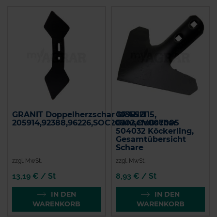
GRANIT Doppelherzschar 103552115,
GRANIT
205914,92388,96226,SOC20902,CV007005
Gänsefußschar
504032 Köckerling,
Gesamtübersicht
Schare
zzgl. MwSt.
zzgl. MwSt.
13,19 € / St
8,93 € / St
IN DEN
IN DEN
WARENKORB
WARENKORB