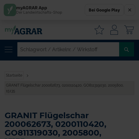
myAGRAR App
Bei Google Play
Der Landwirtschafts-Shop
W
SC
/
AR
/
Startseite
WI
GRANIT Flügelschar 200062673, 0200110420, GO811319030, 2005800,
15135
GRANIT Flügelschar
200062673, 0200110420,
GO811319030, 2005800,