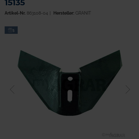
15135
Artikel-Nr.
863108-04
Hersteller:
GRANIT
Zum
5
Ende
der
Bildgalerie
springen