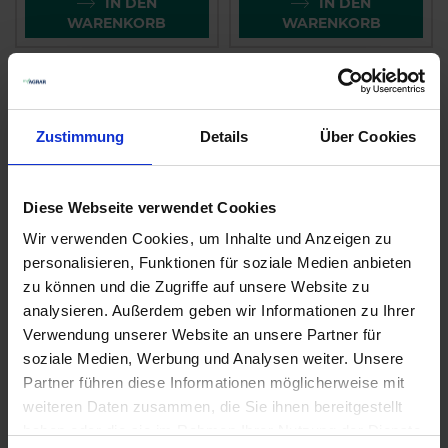
IN DEN
IN DEN
WARENKORB
WARENKORB
Zustimmung
Details
Über Cookies
Diese Webseite verwendet Cookies
Wir verwenden Cookies, um Inhalte und Anzeigen zu
personalisieren, Funktionen für soziale Medien anbieten
GRANIT Flügelschar
GRANIT Scharspitze
zu können und die Zugriffe auf unsere Website zu
Quivogne
3374443 Lemken
analysieren. Außerdem geben wir Informationen zu Ihrer
zzgl. MwSt.
zzgl. MwSt.
Verwendung unserer Website an unsere Partner für
56,99 € / St
35,20 € / St
soziale Medien, Werbung und Analysen weiter. Unsere
Partner führen diese Informationen möglicherweise mit
IN DEN
IN DEN
weiteren Daten zusammen, die Sie ihnen bereitgestellt
WARENKORB
WARENKORB
haben oder die sie im Rahmen Ihrer Nutzung der Dienste