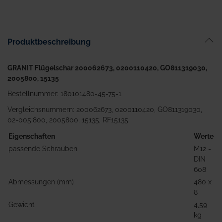
Zum
Anfang
der
Bildgalerie
Produktbeschreibung
springen
GRANIT Flügelschar 200062673, 0200110420, GO811319030,
2005800, 15135
Bestellnummer: 180101480-45-75-1
Vergleichsnummern: 200062673, 0200110420, GO811319030,
02-005.800, 2005800, 15135, RF15135
Eigenschaften
Werte
passende Schrauben
M12 -
DIN
608
Abmessungen (mm)
480 x
8
Gewicht
4,59
kg