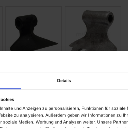
Maschio
GRANIT
Hammerschlegel
Hammerschlegel
M03400410R Y-
6060007, E2304068E
Details
Messer, Schlegel
Kuhn, Nobili,
Willibald
zzgl. MwSt.
zzgl. MwSt.
Cookies
14,19 € / St
16,97 € / St
nhalte und Anzeigen zu personalisieren, Funktionen für soziale
Website zu analysieren. Außerdem geben wir Informationen zu I
IN DEN
IN DEN
WARENKORB
WARENKORB
r soziale Medien, Werbung und Analysen weiter. Unsere Partner