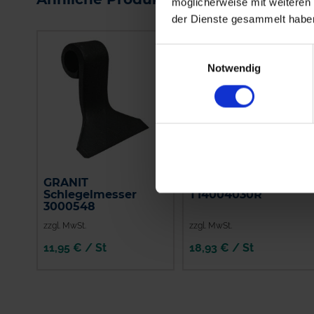
möglicherweise mit weiteren
der Dienste gesammelt habe
Einwilligungsauswahl
Notwendig
GRANIT
Maschio Messer
Schlegelmesser
T14004030R
3000548
zzgl. MwSt.
zzgl. MwSt.
11,95 € / St
18,93 € / St
IN DEN
IN DEN
WARENKORB
WARENKORB