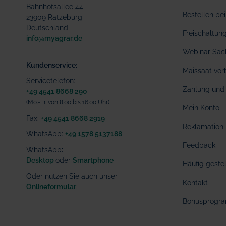
Bahnhofsallee 44
Bestellen b
23909 Ratzeburg
Deutschland
Freischaltu
info@myagrar.de
Webinar Sac
Kundenservice:
Maissaat vor
Servicetelefon:
Zahlung und 
+49 4541 8668 290
(Mo.-Fr. von 8.00 bis 16.00 Uhr)
Mein Konto
Fax:
+49 4541 8668 2919
Reklamation
WhatsApp:
+49 1578 5137188
Feedback
WhatsApp
:
Desktop
oder
Smartphone
Häufig geste
Oder nutzen Sie auch unser
Kontakt
Onlineformular
.
Bonusprogr