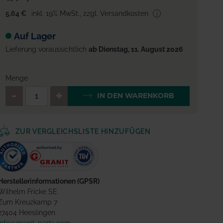
5,64 €
inkl. 19% MwSt.
,
zzgl. Versandkosten
Auf Lager
Lieferung voraussichtlich
ab Dienstag, 11. August 2026
Menge
QTY_CONTROL_DECREASE
QTY_CONTROL_INCREA
IN DEN WARENKORB
ZUR VERGLEICHSLISTE HINZUFÜGEN
Herstellerinformationen (GPSR)
Wilhelm Fricke SE
Zum Kreuzkamp 7
27404 Heeslingen
info@granit-parts.com