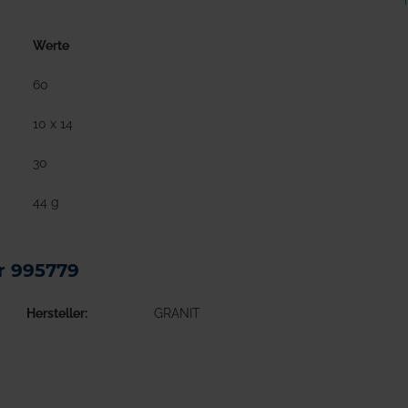
Werte
60
10 x 14
30
44 g
r 995779
Hersteller
GRANIT