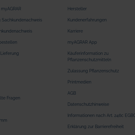
ei myAGRAR
Hersteller
ng Sachkundenachweis
Kundenerfahrungen
hkundenachweis
Karriere
bestellen
myAGRAR App
Lieferung
Käuferinformation zu
Pflanzenschutzmitteln
Zulassung Pflanzenschutz
Printmedien
AGB
llte Fragen
Datenschutzhinweise
Informationen nach Art. 246c EGB
amm
Erklärung zur Barrierefreiheit