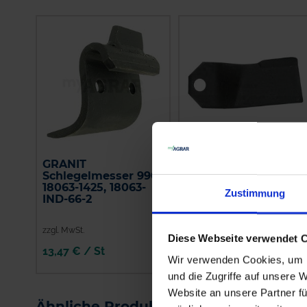
GRANIT
GRANIT Messer
Schlegelmesser 990
J87191.00
18063-1425, 18063-
Zustimmung
IND-66-2
zzgl. MwSt.
zzgl. MwSt.
Diese Webseite verwendet 
13,47 € / St
11,08 € / St
Wir verwenden Cookies, um I
und die Zugriffe auf unsere 
IN DEN
IN DEN
WARENKORB
WARENKORB
Website an unsere Partner fü
Ähnliche Produkte