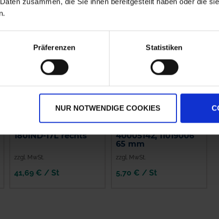
 Daten zusammen, die Sie ihnen bereitgestellt haben oder die s
n.
Präferenzen
Statistiken
NUR NOTWENDIGE COOKIES
C
GRANIT Messer Röll
GRANIT Y-Messer
180IND-17L rechts
40005142, 11019006
65 mm
zzgl. MwSt.
zzgl. MwSt.
41,69 € / St
5,70 € / St
IN DEN
IN DEN
WARENKORB
WARENKORB