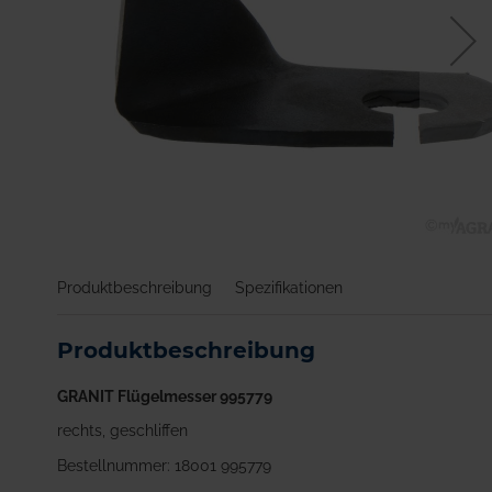
Zum
Anfang
Produktbeschreibung
Spezifikationen
der
Bildgalerie
springen
Produktbeschreibung
GRANIT Flügelmesser 995779
rechts, geschliffen
Bestellnummer: 18001 995779