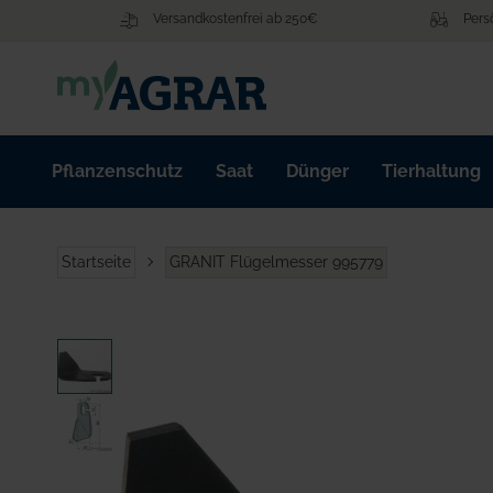
Zum
Versandkostenfrei ab 250€
Pers
Inhalt
springen
Pflanzenschutz
Saat
Dünger
Tierhaltung
Startseite
GRANIT Flügelmesser 995779
Zum
Ende
der
Bildgalerie
springen