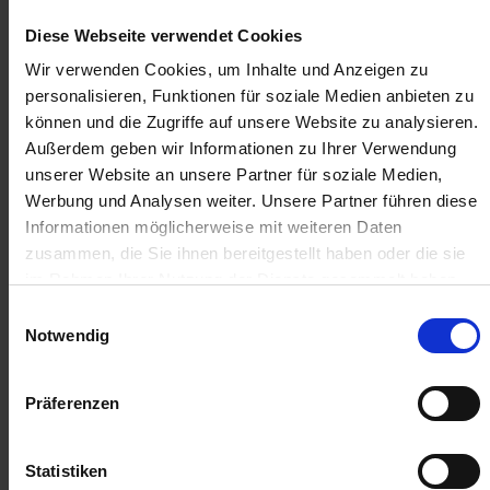
Anmelden für Ihren persönlichen Preis
Diese Webseite verwendet Cookies
9,39 €
/
St
Wir verwenden Cookies, um Inhalte und Anzeigen zu
personalisieren, Funktionen für soziale Medien anbieten zu
können und die Zugriffe auf unsere Website zu analysieren.
9,39 €
pro 1 Stück
Außerdem geben wir Informationen zu Ihrer Verwendung
11,17 €
inkl. 19% MwSt.
,
zzgl. Versandkosten
unserer Website an unsere Partner für soziale Medien,
Werbung und Analysen weiter. Unsere Partner führen diese
Verfügbar
Informationen möglicherweise mit weiteren Daten
Lieferung voraussichtlich ab 13.08.26
zusammen, die Sie ihnen bereitgestellt haben oder die sie
im Rahmen Ihrer Nutzung der Dienste gesammelt haben.
Menge
Einwilligungsauswahl
QTY_CONTROL_DECREASE
QTY_CONTROL_INCR
Notwendig
IN DEN WARENKORB
Präferenzen
ZUR VERGLEICHSLISTE HINZUFÜGEN
Statistiken