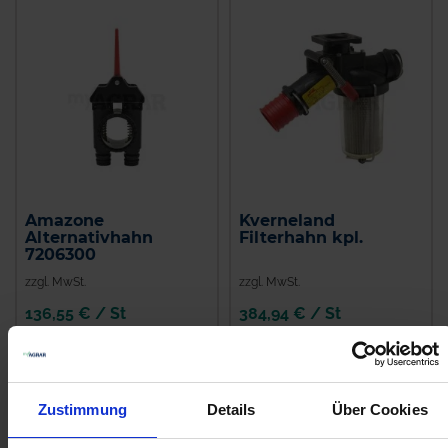
Amazone
Kverneland
Alternativhahn
Filterhahn kpl.
7206300
zzgl. MwSt.
zzgl. MwSt.
136,55 € / St
384,94 € / St
IN DEN
IN DEN
WARENKORB
WARENKORB
Zustimmung
Details
Über Cookies