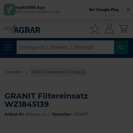
myAGRAR App
Bei Google Play
Der Landwirtschafts-Shop
W
SC
/
AR
/
Startseite
GRANIT Filtereinsatz WZ1845139
WI
GRANIT Filtereinsatz
WZ1845139
Artikel-Nr.
862004-04
Hersteller:
GRANIT
Zum