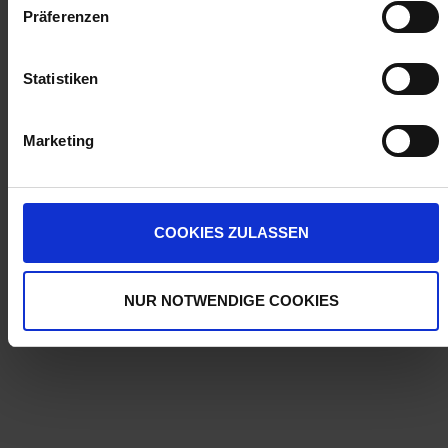
Präferenzen
Jetzt 2 Ährenpunkte pro 1 Stück sichern.
Statistiken
ZUR VERGLEICHSLISTE HINZUFÜGEN
Marketing
Herstellerinformationen (GPSR)
COOKIES ZULASSEN
Wilhelm Fricke SE
Zum Kreuzkamp 7
27404 Heeslingen
NUR NOTWENDIGE COOKIES
info@granit-parts.com