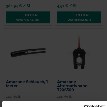
384,94 € / St
4,51 € / St
IN DEN
IN DEN
WARENKORB
WARENKORB
Amazone Schlauch, 1
Amazone
Meter
Alternativhahn
7206300
zzgl. MwSt.
zzgl. MwSt.
18,34 € / St
136,55 € / St