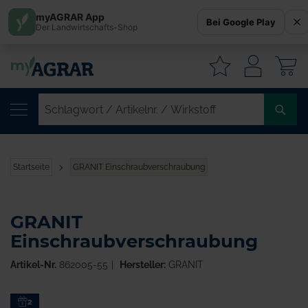
myAGRAR App
Bei Google Play
Der Landwirtschafts-Shop
W
SC
/
AR
/
Startseite
GRANIT Einschraubverschraubung
WI
GRANIT
Einschraubverschraubung
Artikel-Nr.
862005-55
Hersteller:
GRANIT
Zum
2