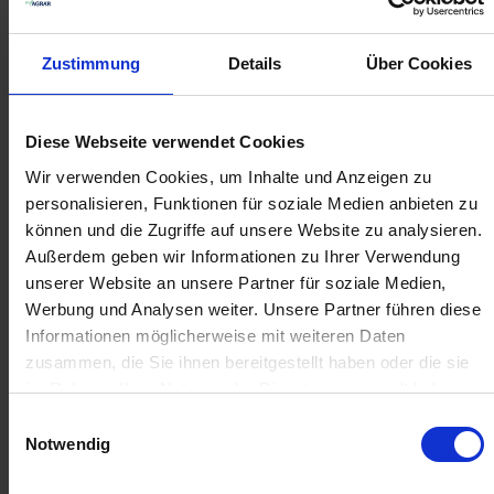
IN DEN
IN DEN
WARENKORB
WARENKORB
Zustimmung
Details
Über Cookies
Diese Webseite verwendet Cookies
Anmelden für Ihren persönlichen Preis
Wir verwenden Cookies, um Inhalte und Anzeigen zu
20,36 €
/
St
personalisieren, Funktionen für soziale Medien anbieten zu
können und die Zugriffe auf unsere Website zu analysieren.
Außerdem geben wir Informationen zu Ihrer Verwendung
20,36 €
pro 1 Stück
unserer Website an unsere Partner für soziale Medien,
24,23 €
inkl. 19% MwSt.
,
zzgl. Versandkosten
Werbung und Analysen weiter. Unsere Partner führen diese
Informationen möglicherweise mit weiteren Daten
Verfügbar
zusammen, die Sie ihnen bereitgestellt haben oder die sie
Lieferung voraussichtlich
ab Dienstag, 18. August 2026
im Rahmen Ihrer Nutzung der Dienste gesammelt haben.
Einwilligungsauswahl
Menge
Notwendig
QTY_CONTROL_DECREASE
QTY_CONTROL_INCR
IN DEN WARENKORB