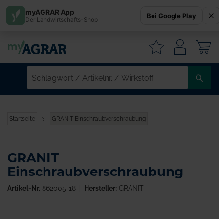
myAGRAR App
Bei Google Play
Der Landwirtschafts-Shop
W
SC
/
AR
/
Startseite
GRANIT Einschraubverschraubung
WI
GRANIT
Einschraubverschraubung
Artikel-Nr.
862005-18
Hersteller:
GRANIT
Zum