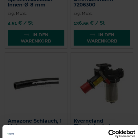
Innen-Ø 8 mm
7206300
zzgl. MwSt.
zzgl. MwSt.
4,51 € / St
136,55 € / St
IN DEN
IN DEN
WARENKORB
WARENKORB
Amazone Schlauch, 1
Kverneland
Meter
Filterhahn kpl.
zzgl. MwSt.
zzgl. MwSt.