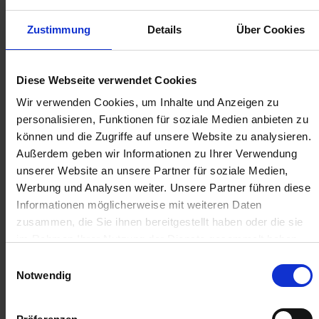
18,34 € / St
384,94 € / St
Zustimmung
Details
Über Cookies
IN DEN
IN DEN
WARENKORB
WARENKORB
Diese Webseite verwendet Cookies
Wir verwenden Cookies, um Inhalte und Anzeigen zu
Anmelden für Ihren persönlichen Preis
personalisieren, Funktionen für soziale Medien anbieten zu
können und die Zugriffe auf unsere Website zu analysieren.
5,21 €
/
St
Außerdem geben wir Informationen zu Ihrer Verwendung
unserer Website an unsere Partner für soziale Medien,
Werbung und Analysen weiter. Unsere Partner führen diese
5,21 €
pro 1 Stück
Informationen möglicherweise mit weiteren Daten
6,20 €
inkl. 19% MwSt.
,
zzgl. Versandkosten
zusammen, die Sie ihnen bereitgestellt haben oder die sie
im Rahmen Ihrer Nutzung der Dienste gesammelt haben.
Auf Lager
Einwilligungsauswahl
Lieferung voraussichtlich
ab Mittwoch, 12. August 2026
Notwendig
Menge