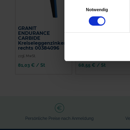
Einwilligungsauswahl
Notwendig
GRANIT
GRANIT
ENDURANCE
ENDURANCE
CARBIDE
CARBIDE
Kreiseleggenzinken
Kreiseleggenzinken
rechts 00384096
rechts K2518460
zzgl. MwSt.
zzgl. MwSt.
81,03 € / St
68,55 € / St
IN DEN
IN DEN
WARENKORB
WARENKORB
Persönliche Preise nach Anmeldung
Ve