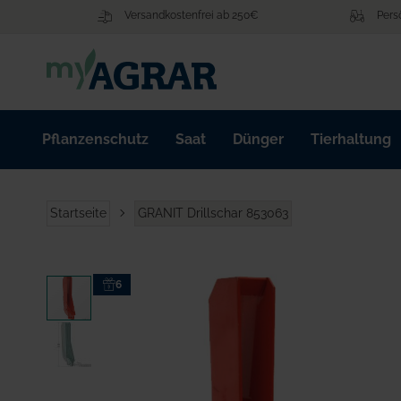
Zum
Versandkostenfrei ab 250€
Pers
Inhalt
springen
Pflanzenschutz
Saat
Dünger
Tierhaltung
Startseite
GRANIT Drillschar 853063
Zum
6
Ende
der
Bildgalerie
springen