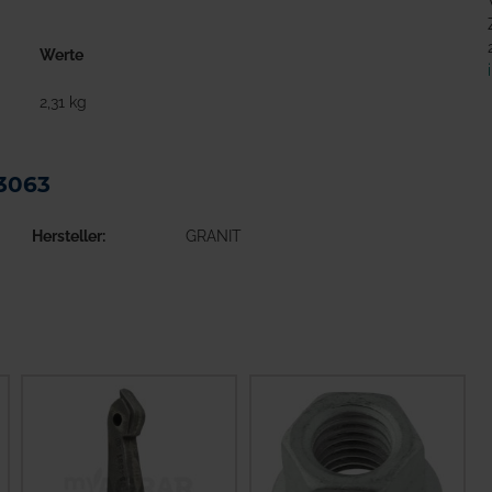
Werte
2,31 kg
53063
Hersteller
GRANIT