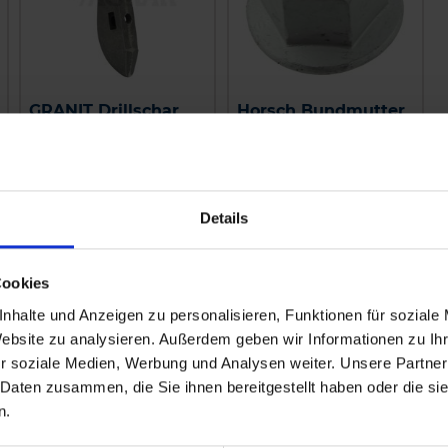
GRANIT Drillschar
Horsch Bundmutter
956971, 954581
00350084
zzgl. MwSt.
zzgl. MwSt.
10,98 € / St
1,77 € / St
Details
IN DEN
IN DEN
WARENKORB
WARENKORB
Cookies
nhalte und Anzeigen zu personalisieren, Funktionen für soziale
Website zu analysieren. Außerdem geben wir Informationen zu I
r soziale Medien, Werbung und Analysen weiter. Unsere Partner
 Daten zusammen, die Sie ihnen bereitgestellt haben oder die s
n.