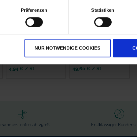
Präferenzen
Statistiken
Maschio
GRANIT Scharspitze
Verstopfungshemmendes
19202702 Mais, für
Element G07002218R
1800590005
NUR NOTWENDIGE COOKIES
C
zzgl. MwSt.
zzgl. MwSt.
4,94 € / St
49,60 € / St
IN DEN
IN DEN
WARENKORB
WARENKORB
rsandkostenfrei ab 250€
Erstklassiger Kundense