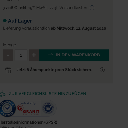
77,08 €
inkl. 19% MwSt.
,
zzgl. Versandkosten
Auf Lager
Lieferung voraussichtlich
ab Mittwoch, 12. August 2026
Menge
QTY_CONTROL_DECREASE
QTY_CONTROL_INCREA
IN DEN WARENKORB
Jetzt 6 Ährenpunkte pro 1 Stück sichern.
ZUR VERGLEICHSLISTE HINZUFÜGEN
Herstellerinformationen (GPSR)