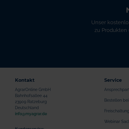
Unser kostenlo
zu Produkten 
Kontakt
Service
AgrarOnline GmbH
Ansprechpar
Bahnhofsallee 44
Bestellen b
23909 Ratzeburg
Deutschland
Freischaltu
info@myagrar.de
Webinar Sac
Kundenservice: