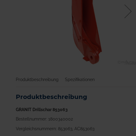
Zum
Anfang
Produktbeschreibung
Spezifikationen
der
Bildgalerie
springen
Produktbeschreibung
GRANIT Drillschar 853063
Bestellnummer: 1800340002
Vergleichsnummern: 853063, AC853063