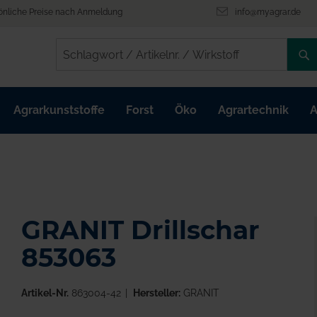
önliche Preise nach Anmeldung
info@myagrar.de
/
/
Agrarkunststoffe
Forst
Öko
Agrartechnik
A
GRANIT Drillschar
853063
Artikel-Nr.
863004-42
Hersteller:
GRANIT