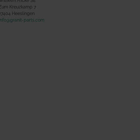
Wilhelm Fricke SE
Zum Kreuzkamp 7
27404 Heeslingen
info@granit-parts.com