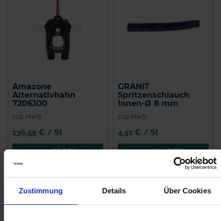
Amazone
GRANIT
Alternativhahn
Spritzenschlauch
7206300
Innen-Ø 8 mm
zzgl. MwSt.
zzgl. MwSt.
136,55 € / St
4,51 € / St
IN DEN
IN DEN
WARENKORB
WARENKORB
Zustimmung
Details
Über Cookies
Anmelden für Ihren persönlichen Preis