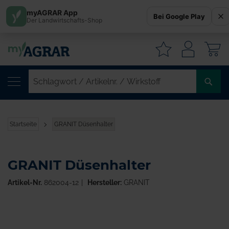
myAGRAR App
Bei Google Play
Der Landwirtschafts-Shop
W
SC
/
AR
/
Startseite
GRANIT Düsenhalter
WI
GRANIT Düsenhalter
Artikel-Nr.
862004-12
Hersteller:
GRANIT
Zum
Ende