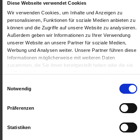
Diese Webseite verwendet Cookies
5,38 €
/
St
Wir verwenden Cookies, um Inhalte und Anzeigen zu
personalisieren, Funktionen für soziale Medien anbieten zu
5,38 €
pro 1 Stück
können und die Zugriffe auf unsere Website zu analysieren.
6,40 €
inkl. 19% MwSt.
,
zzgl. Versandkosten
Außerdem geben wir Informationen zu Ihrer Verwendung
unserer Website an unsere Partner für soziale Medien,
Auf Lager
Werbung und Analysen weiter. Unsere Partner führen diese
Lieferung voraussichtlich
ab Freitag, 14. August 2026
Informationen möglicherweise mit weiteren Daten
zusammen, die Sie ihnen bereitgestellt haben oder die sie
Menge
im Rahmen Ihrer Nutzung der Dienste gesammelt haben.
QTY_CONTROL_DECREASE
QTY_CONTROL_INCR
Einwilligungsauswahl
IN DEN WARENKORB
Notwendig
ZUR VERGLEICHSLISTE HINZUFÜGEN
Präferenzen
Statistiken
Herstellerinformationen (GPSR)